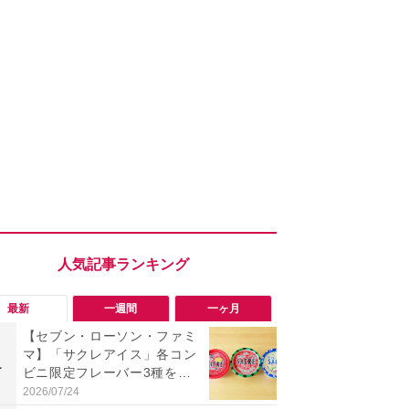
最新
一週間
一ヶ月
【セブン・ローソン・ファミ
「会計時に
マ】「サクレアイス」各コン
たい」「お
1
1
ビニ限定フレーバー3種を食
【セブン】お
べ比べ！今夏買うべきは？
リンク1本が
2026/07/24
2026/08/08