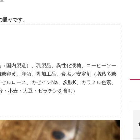
量
の通りです。
品（国内製造）、乳製品、異性化液糖、コーヒーソー
加糖卵黄、洋酒、乳加工品、食塩／安定剤（増粘多糖
セルロース、カゼインNa、炭酸K、カラメル色素、
分・小麦・大豆・ゼラチンを含む）