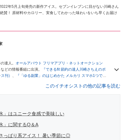
2022年5月上旬発売の新作アイス。セブンイレブンに目がない川崎さん
絶賛！ 原材料やカロリー、実食してわかった味わいをいち早くお届け
家
年の達人。
オールアバウト フリマアプリ・ネットオークション
」
などの情報番組に出演。
『できるfit 節約の達人川崎さちえのポ
レス刊）
、
『「ゆる副業」のはじめかた メルカリ スマホ1つでス
ブログは
「川崎さちえのごちゃまぜ日記」
。
このイチオシストの他の記事を読む
辞める。翌月からの給料が０円になり、家にいながら、しかも空
引の仕方がわからずに、まずは落札者として参加。その後、出
がほぼなくなってからは、仕入れを経験。ネットオークション
フリマアプリは生活のインフラになる」という考えを持つ。ま
リマアプリが家計の救世主になりえると考え、業者とは違う視
氷」はユニーク食感で美味しい
氷」に関するQ＆A
さっぱり系アイス！ 暑い季節に◎