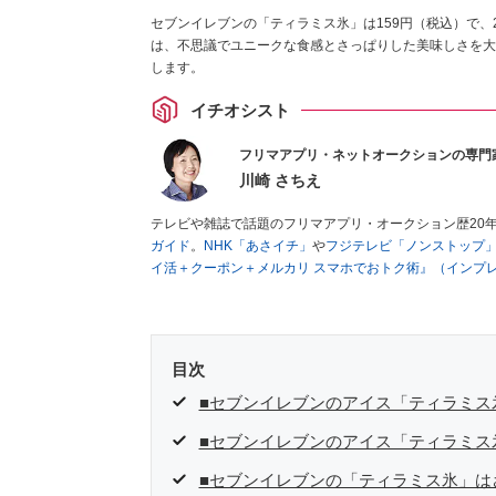
セブンイレブンの「ティラミス氷」は159円（税込）で、
は、不思議でユニークな食感とさっぱりした美味しさを大
します。
イチオシスト
フリマアプリ・ネットオークションの専門
川崎 さちえ
テレビや雑誌で話題のフリマアプリ・オークション歴20
ガイド
。
NHK「あさイチ」
や
フジテレビ「ノンストップ
イ活＋クーポン＋メルカリ スマホでおトク術』（インプ
キマ時間に効率的に稼ぐ！』（翔泳社刊）
ほか著書多数。
■経歴：2003年、夫が子育てをするために、突然会社を
いた時間でできるオークションに目をつける。しかし、取
品者側にまわり、家の中の物を出品しまくる。出品する物
目次
を生活の一部に取り入れるべく、「ネットオークションや
た消費税増税の社会においては、ネットオークションやフ
■セブンイレブンのアイス「ティラミス
点でユーザーとして参加中。
■セブンイレブンのアイス「ティラミス
■セブンイレブンの「ティラミス氷」は