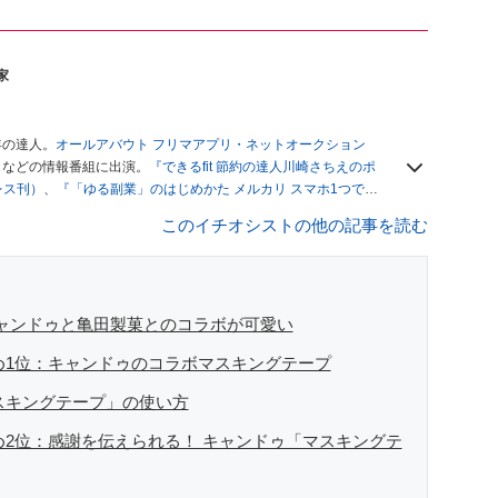
家
年の達人。
オールアバウト フリマアプリ・ネットオークション
」
などの情報番組に出演。
『できるfit 節約の達人川崎さちえのポ
レス刊）
、
『「ゆる副業」のはじめかた メルカリ スマホ1つでス
ブログは
「川崎さちえのごちゃまぜ日記」
。
このイチオシストの他の記事を読む
辞める。翌月からの給料が０円になり、家にいながら、しかも空
引の仕方がわからずに、まずは落札者として参加。その後、出
がほぼなくなってからは、仕入れを経験。ネットオークション
フリマアプリは生活のインフラになる」という考えを持つ。ま
リマアプリが家計の救世主になりえると考え、業者とは違う視
キャンドゥと亀田製菓とのコラボが可愛い
すめ1位：キャンドゥのコラボマスキングテープ
スキングテープ」の使い方
め2位：感謝を伝えられる！ キャンドゥ「マスキングテ