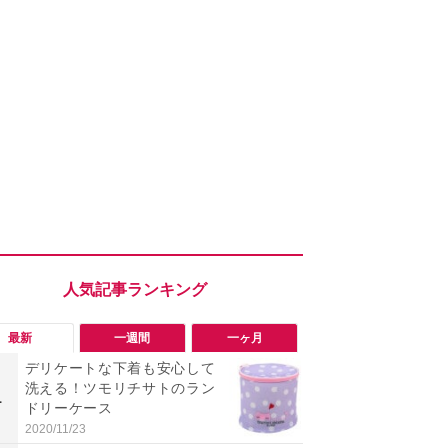
最新
一週間
一ヶ月
デリケートな下着も安心して
【評価4以上】M
洗える！ツモリチサトのラン
JOR V」
1
1
ドリーケース
力のサウン
リーがイチ
2020/11/23
2026/08/03