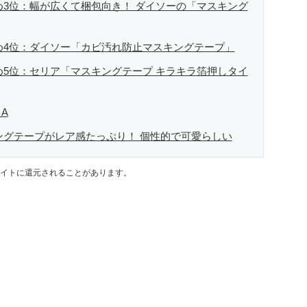
め3位：幅が広くて梱包向き！ ダイソーの「マスキング
すめ4位：ダイソー「カビ汚れ防止マスキングテープ」
め5位：セリア「マスキングテープ キラキラ箔押しタイ
A
ングテープがレア感たっぷり！ 個性的で可愛らしい
イトに還元されることがあります。