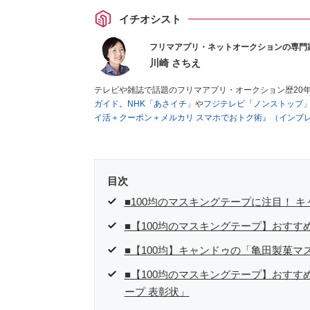
イチオシスト
フリマアプリ・ネットオークションの専門
川崎 さちえ
テレビや雑誌で話題のフリマアプリ・オークション歴20
ガイド
。
NHK「あさイチ」
や
フジテレビ「ノンストップ
イ活＋クーポン＋メルカリ スマホでおトク術』（インプ
キマ時間に効率的に稼ぐ！』（翔泳社刊）
ほか著書多数。
■経歴：2003年、夫が子育てをするために、突然会社を
いた時間でできるオークションに目をつける。しかし、取
品者側にまわり、家の中の物を出品しまくる。出品する物
目次
を生活の一部に取り入れるべく、「ネットオークションや
た消費税増税の社会においては、ネットオークションやフ
■100均のマスキングテープに注目！ 
点でユーザーとして参加中。
■【100均のマスキングテープ】おす
■【100均】キャンドゥの「亀田製菓マ
■【100均のマスキングテープ】おすす
ープ 表彰状」