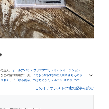
家
年の達人。
オールアバウト フリマアプリ・ネットオークション
」
などの情報番組に出演。
『できるfit 節約の達人川崎さちえのポ
レス刊）
、
『「ゆる副業」のはじめかた メルカリ スマホ1つでス
ブログは
「川崎さちえのごちゃまぜ日記」
。
このイチオシストの他の記事を読む
辞める。翌月からの給料が０円になり、家にいながら、しかも空
引の仕方がわからずに、まずは落札者として参加。その後、出
がほぼなくなってからは、仕入れを経験。ネットオークション
フリマアプリは生活のインフラになる」という考えを持つ。ま