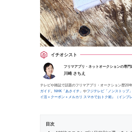
イチオシスト
フリマアプリ・ネットオークションの専門
川崎 さちえ
テレビや雑誌で話題のフリマアプリ・オークション歴20
ガイド
。
NHK「あさイチ」
や
フジテレビ「ノンストップ
イ活＋クーポン＋メルカリ スマホでおトク術』（インプ
キマ時間に効率的に稼ぐ！』（翔泳社刊）
ほか著書多数。
■経歴：2003年、夫が子育てをするために、突然会社を
いた時間でできるオークションに目をつける。しかし、取
品者側にまわり、家の中の物を出品しまくる。出品する物
目次
を生活の一部に取り入れるべく、「ネットオークションや