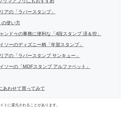
リマアプリが家計の救世主になりえると考え、業者とは違う視
 フリマアプリにもおすすめ
セリアの「ラバースタンプ」
」の使い方
キャンドゥの事務に便利な「4段スタンプ 済＆控」
ダイソーのディズニー柄「年賀スタンプ」
セリアの「ラバースタンプ サンキュー」
ダイソーの「MDFスタンプ アルファベット」
途にあわせて買ってみて
イトに還元されることがあります。