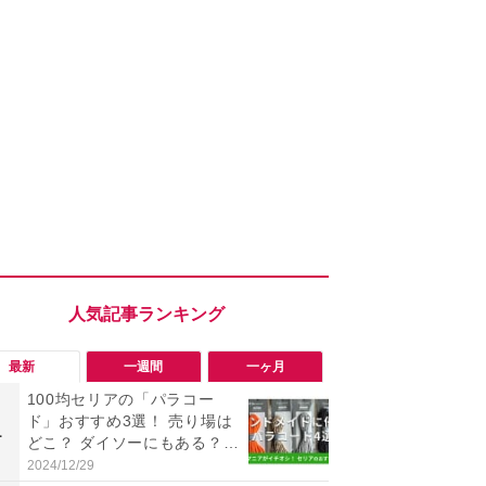
最新
一週間
一ヶ月
100均セリアの「パラコー
「会計時に
ド」おすすめ3選！ 売り場は
たい」「お
1
1
どこ？ ダイソーにもある？
【セブン】お
色・長さ・太さも種類豊富
リンク1本が
2024/12/29
2026/08/08