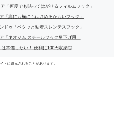
セリア「何度でも貼ってはがせるフィルムフック」
リア「縦にも横にもはさめるかもいフック」
ャンドゥ「ペタッと粘着スレンテスフック」
リア「ネオジム スチールフック吊下げ用」
」は常備したい！ 便利に100円収納◎
イトに還元されることがあります。