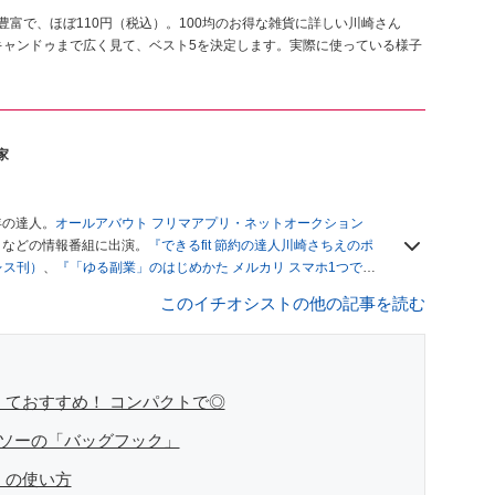
豊富で、ほぼ110円（税込）。100均のお得な雑貨に詳しい川崎さん
キャンドゥまで広く見て、ベスト5を決定します。実際に使っている様子
家
年の達人。
オールアバウト フリマアプリ・ネットオークション
」
などの情報番組に出演。
『できるfit 節約の達人川崎さちえのポ
レス刊）
、
『「ゆる副業」のはじめかた メルカリ スマホ1つでス
ブログは
「川崎さちえのごちゃまぜ日記」
。
このイチオシストの他の記事を読む
辞める。翌月からの給料が０円になり、家にいながら、しかも空
引の仕方がわからずに、まずは落札者として参加。その後、出
がほぼなくなってからは、仕入れを経験。ネットオークション
フリマアプリは生活のインフラになる」という考えを持つ。ま
リマアプリが家計の救世主になりえると考え、業者とは違う視
くておすすめ！ コンパクトで◎
イソーの「バッグフック」
」の使い方