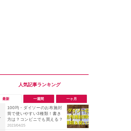
最新
一週間
一ヶ月
100均・ダイソーのお布施封
「勝手にデ
筒で使いやすい3種類！書き
る!?」Win
1
1
方は？コンビニでも買える？
オフにして最
身を守る技
2023/04/25
2026/08/05