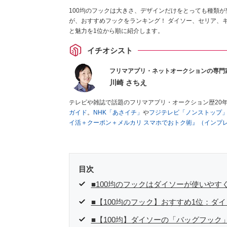
100均のフックは大きさ、デザインだけをとっても種類が
が、おすすめフックをランキング！ ダイソー、セリア、
と魅力を1位から順に紹介します。
イチオシスト
フリマアプリ・ネットオークションの専門
川崎 さちえ
テレビや雑誌で話題のフリマアプリ・オークション歴20
ガイド
。
NHK「あさイチ」
や
フジテレビ「ノンストップ
イ活＋クーポン＋メルカリ スマホでおトク術』（インプ
キマ時間に効率的に稼ぐ！』（翔泳社刊）
ほか著書多数。
■経歴：2003年、夫が子育てをするために、突然会社を
いた時間でできるオークションに目をつける。しかし、取
品者側にまわり、家の中の物を出品しまくる。出品する物
目次
を生活の一部に取り入れるべく、「ネットオークションや
た消費税増税の社会においては、ネットオークションやフ
■100均のフックはダイソーが使いやす
点でユーザーとして参加中。
■【100均のフック】おすすめ1位：ダ
■【100均】ダイソーの「バッグフック