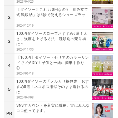
2023/04/25
【ダイソー】これ550円なの!?「組み立て
式 靴収納」は5段で使えるシューズラッ...
2
2024/12/19
100均ダイソーのロープおすすめ6選！太
さ、強度を上げる方法、種類別の売り場
3
は？
2024/11/30
【100均】ダイソー・セリアのカラーサン
ドでプチDIY！子供と一緒に簡単手作り
4
◎...
2024/06/18
100均ダイソーの「メルカリ梱包袋」おす
すめ8選！ネコポス用◎そのまま送れるの
5
は...
2025/04/08
SNSアカウントを着実に成長。実はみんな
ココ使ってます。
PR