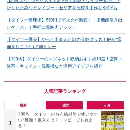
100均コの字ラックおすすめ9選！木製・ワイヤーすのこ・
折りたたみなどダイソー・セリアを比較＆手作りやDIYも
【ダイソー整理術】550円でデスクが激変！「多機能引き出
しケース」で手軽に収納力アップ！
【ダイソー爆売】やっと出会えた幻の収納グッズ！服が“雪
崩を起こさない”神トレー
【100均】ダイソーのマグネット収納おすすめ10選！玄関・
浴室・キッチン・洗濯機など活用アイデアを紹介
最新
一週間
一ヶ月
100均・ダイソーのお布施封筒で使いやす
い3種類！書き方は？コンビニでも買え
1
る？