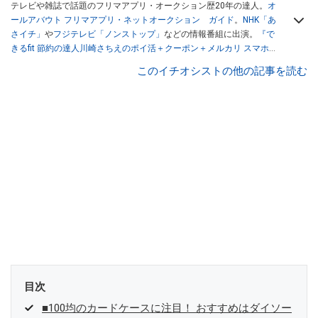
テレビや雑誌で話題のフリマアプリ・オークション歴20年の達人。
オ
ールアバウト フリマアプリ・ネットオークション ガイド
。
NHK「あ
さイチ」
や
フジテレビ「ノンストップ」
などの情報番組に出演。
『で
きるfit 節約の達人川崎さちえのポイ活＋クーポン＋メルカリ スマホで
おトク術』（インプレス刊）
、
『「ゆる副業」のはじめかた メルカリ
このイチオシストの他の記事を読む
スマホ1つでスキマ時間に効率的に稼ぐ！』（翔泳社刊）
ほか著書多
数。ブログは
「川崎さちえのごちゃまぜ日記」
。
■経歴：2003年、夫が子育てをするために、突然会社を辞める。翌月
からの給料が０円になり、家にいながら、しかも空いた時間でできる
オークションに目をつける。しかし、取引の仕方がわからずに、まず
は落札者として参加。その後、出品者側にまわり、家の中の物を出品
しまくる。出品する物がほぼなくなってからは、仕入れを経験。ネッ
トオークションを生活の一部に取り入れるべく、「ネットオークショ
ンやフリマアプリは生活のインフラになる」という考えを持つ。また
消費税増税の社会においては、ネットオークションやフリマアプリが
家計の救世主になりえると考え、業者とは違う視点でユーザーとして
参加中。
目次
■100均のカードケースに注目！ おすすめはダイソー