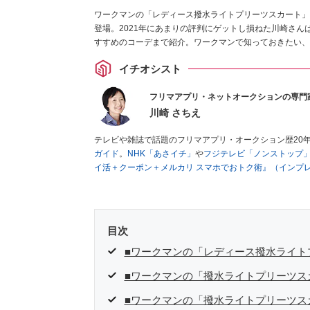
ワークマンの「レディース撥水ライトプリーツスカート」は
登場。2021年にあまりの評判にゲットし損ねた川崎さん
すすめのコーデまで紹介。ワークマンで知っておきたい、
イチオシスト
フリマアプリ・ネットオークションの専門
川崎 さちえ
テレビや雑誌で話題のフリマアプリ・オークション歴20
ガイド
。
NHK「あさイチ」
や
フジテレビ「ノンストップ
イ活＋クーポン＋メルカリ スマホでおトク術』（インプ
キマ時間に効率的に稼ぐ！』（翔泳社刊）
ほか著書多数。
■経歴：2003年、夫が子育てをするために、突然会社を
いた時間でできるオークションに目をつける。しかし、取
品者側にまわり、家の中の物を出品しまくる。出品する物
目次
を生活の一部に取り入れるべく、「ネットオークションや
た消費税増税の社会においては、ネットオークションやフ
■ワークマンの「レディース撥水ライト
点でユーザーとして参加中。
■ワークマンの「撥水ライトプリーツス
■ワークマンの「撥水ライトプリーツス