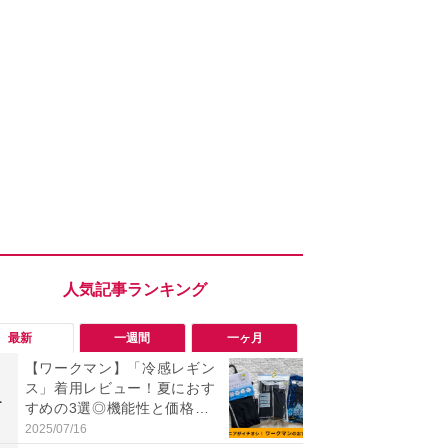
最新
一週間
一ヶ月
【ワークマン】「冷感レギン
「ワークマ
ス」着用レビュー！夏におす
うならこれ
1
1
すめの3選◎機能性と価格比
感抜群！蒸れ
較
サンダル
2025/07/16
2026/08/02