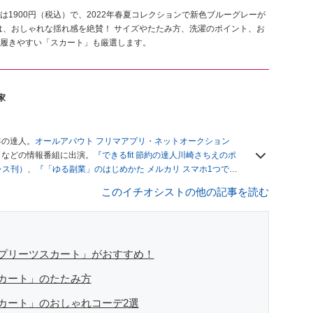
1900円（税込）で、2022年春夏コレクションで新色ブルーグレーが
は、おしゃれな揺れ感を絶賛！ サイズやたたみ方、洗濯のポイント、お
履きやすい「スカート」も厳選します。
家
年の達人。
オールアバウト フリマアプリ・ネットオークション
」
などの情報番組に出演。
『できるfit 節約の達人川崎さちえのポ
レス刊）
、
『「ゆる副業」のはじめかた メルカリ スマホ1つでス
ブログは
「川崎さちえのごちゃまぜ日記」
。
このイチオシストの他の記事を読む
辞める。翌月からの給料が０円になり、家にいながら、しかも空
引の仕方がわからずに、まずは落札者として参加。その後、出
がほぼなくなってからは、仕入れを経験。ネットオークション
フリマアプリは生活のインフラになる」という考えを持つ。ま
リマアプリが家計の救世主になりえると考え、業者とは違う視
プリーツスカート」がおすすめ！
カート」のたたみ方
カート」のおしゃれコーデ2選