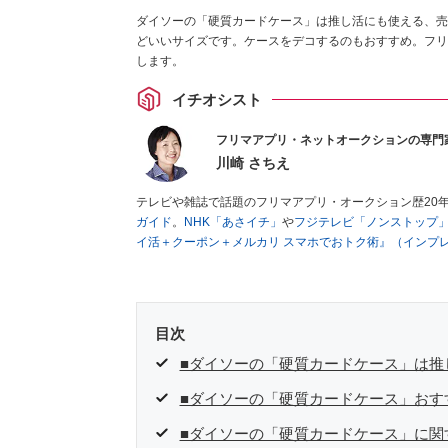
ダイソーの「硬質カードケース」は推し活にも使える、売
どいいサイズです。ケースをデコするのもおすすめ。フリ
します。
イチオシスト
フリマアプリ・ネットオークションの専門
川崎 さちえ
テレビや雑誌で話題のフリマアプリ・オークション歴20
ガイド
。
NHK「あさイチ」
や
フジテレビ「ノンストップ
イ活＋クーポン＋メルカリ スマホでおトク術』（インプ
キマ時間に効率的に稼ぐ！』（翔泳社刊）
ほか著書多数。
■経歴：2003年、夫が子育てをするために、突然会社を
いた時間でできるオークションに目をつける。しかし、取
品者側にまわり、家の中の物を出品しまくる。出品する物
目次
を生活の一部に取り入れるべく、「ネットオークションや
た消費税増税の社会においては、ネットオークションやフ
■ダイソーの「硬質カードケース」は推
点でユーザーとして参加中。
■ダイソーの「硬質カードケース」おす
■ダイソーの「硬質カードケース」に関