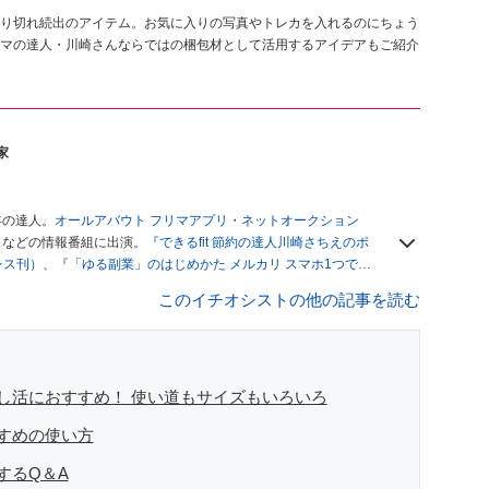
り切れ続出のアイテム。お気に入りの写真やトレカを入れるのにちょう
マの達人・川崎さんならではの梱包材として活用するアイデアもご紹介
家
年の達人。
オールアバウト フリマアプリ・ネットオークション
」
などの情報番組に出演。
『できるfit 節約の達人川崎さちえのポ
レス刊）
、
『「ゆる副業」のはじめかた メルカリ スマホ1つでス
ブログは
「川崎さちえのごちゃまぜ日記」
。
このイチオシストの他の記事を読む
辞める。翌月からの給料が０円になり、家にいながら、しかも空
引の仕方がわからずに、まずは落札者として参加。その後、出
がほぼなくなってからは、仕入れを経験。ネットオークション
フリマアプリは生活のインフラになる」という考えを持つ。ま
リマアプリが家計の救世主になりえると考え、業者とは違う視
し活におすすめ！ 使い道もサイズもいろいろ
すめの使い方
するQ＆A