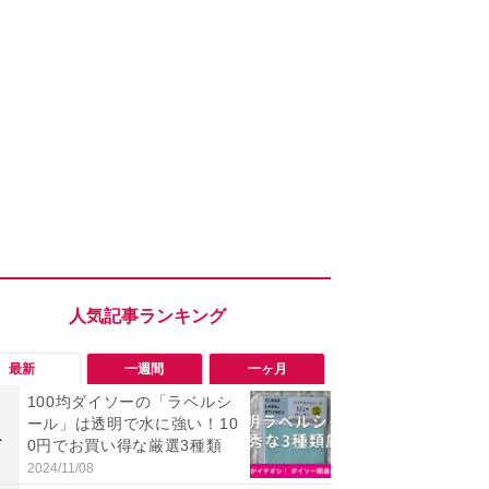
最新
一週間
一ヶ月
100均ダイソーの「ラベルシ
「勝手にデ
ール」は透明で水に強い！10
る!?」Win
1
1
0円でお買い得な厳選3種類
オフにして最
身を守る技
2024/11/08
2026/08/05