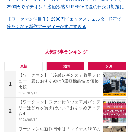
2900円でイチオシ！接触冷感＆UPF50+で夏の日焼け対策に
【ワークマン注目作】2900円でエックスシェルター!?汗で
冷たくなる新作フーディーがすごすぎる
最新
一週間
一ヶ月
【ワークマン】「冷感レギンス」着用レビ
ュー！夏におすすめの3選◎機能性と価格
1
比較
2025/07/16
【ワークマン】ファン付きウェア用バッテ
リーはどれを買えばいい？おすすめアイテ
2
ム4...
2024/08/13
ワークマンの新作日傘は「マイナス15℃の