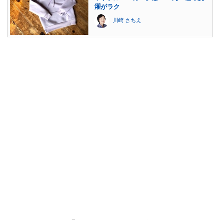
濯がラク
川崎 さちえ