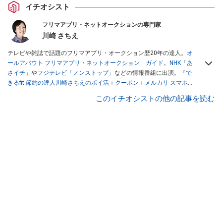
イチオシスト
フリマアプリ・ネットオークションの専門家
川崎 さちえ
テレビや雑誌で話題のフリマアプリ・オークション歴20年の達人。
オ
ールアバウト フリマアプリ・ネットオークション ガイド
。
NHK「あ
さイチ」
や
フジテレビ「ノンストップ」
などの情報番組に出演。
『で
きるfit 節約の達人川崎さちえのポイ活＋クーポン＋メルカリ スマホで
おトク術』（インプレス刊）
、
『「ゆる副業」のはじめかた メルカリ
このイチオシストの他の記事を読む
スマホ1つでスキマ時間に効率的に稼ぐ！』（翔泳社刊）
ほか著書多
数。ブログは
「川崎さちえのごちゃまぜ日記」
。
■経歴：2003年、夫が子育てをするために、突然会社を辞める。翌月
からの給料が０円になり、家にいながら、しかも空いた時間でできる
オークションに目をつける。しかし、取引の仕方がわからずに、まず
は落札者として参加。その後、出品者側にまわり、家の中の物を出品
しまくる。出品する物がほぼなくなってからは、仕入れを経験。ネッ
トオークションを生活の一部に取り入れるべく、「ネットオークショ
ンやフリマアプリは生活のインフラになる」という考えを持つ。また
消費税増税の社会においては、ネットオークションやフリマアプリが
家計の救世主になりえると考え、業者とは違う視点でユーザーとして
参加中。