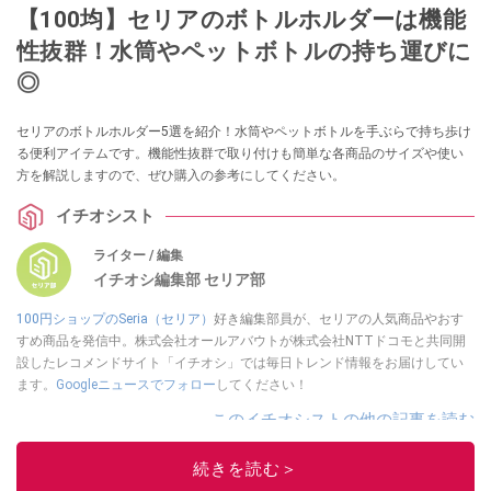
【100均】セリアのボトルホルダーは機能
性抜群！水筒やペットボトルの持ち運びに
◎
セリアのボトルホルダー5選を紹介！水筒やペットボトルを手ぶらで持ち歩け
る便利アイテムです。機能性抜群で取り付けも簡単な各商品のサイズや使い
方を解説しますので、ぜひ購入の参考にしてください。
イチオシスト
ライター / 編集
イチオシ編集部 セリア部
100円ショップのSeria（セリア）
好き編集部員が、セリアの人気商品やおす
すめ商品を発信中。株式会社オールアバウトが株式会社NTTドコモと共同開
設したレコメンドサイト「イチオシ」では毎日トレンド情報をお届けしてい
ます。
Googleニュースでフォロー
してください！
このイチオシストの他の記事を読む
続きを読む＞