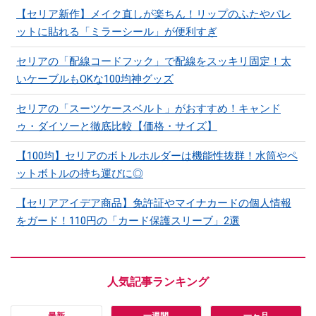
【セリア新作】メイク直しが楽ちん！リップのふたやパレ
ットに貼れる「ミラーシール」が便利すぎ
セリアの「配線コードフック」で配線をスッキリ固定！太
いケーブルもOKな100均神グッズ
セリアの「スーツケースベルト」がおすすめ！キャンド
ゥ・ダイソーと徹底比較【価格・サイズ】
【100均】セリアのボトルホルダーは機能性抜群！水筒やペ
ットボトルの持ち運びに◎
【セリアアイデア商品】免許証やマイナカードの個人情報
をガード！110円の「カード保護スリーブ」2選
最新
一週間
一ヶ月