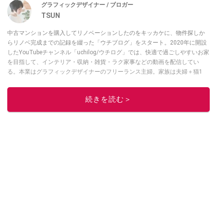
グラフィックデザイナー / ブロガー
TSUN
中古マンションを購入してリノベーションしたのをキッカケに、物件探しか
らリノベ完成までの記録を綴った「ウチブログ」をスタート。2020年に開設
したYouTubeチャンネル「uchilog/ウチログ」では、快適で過ごしやすいお家
を目指して、インテリア・収納・雑貨・ラク家事などの動画を配信してい
る。本業はグラフィックデザイナーのフリーランス主婦。家族は夫婦＋猫1
匹。・第9回ESSEインテリアグランプリ審査員賞受賞・リノベりす2016年リ
ノベ人気事例1位
続きを読む＞
このイチオシストの他の記事を読む