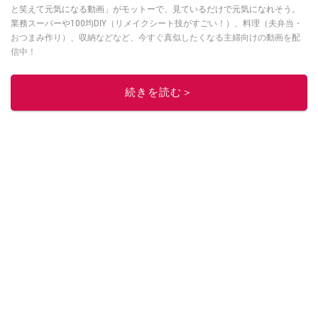
と笑えて元気になる動画」がモットーで、見ているだけで元気になれそう。
業務スーパーや100均DIY（リメイクシート技がすごい！）、料理（夫弁当・
おつまみ作り）、収納などなど、今すぐ真似したくなる主婦向けの動画を配
信中！
このイチオシストの他の記事を読む
続きを読む＞