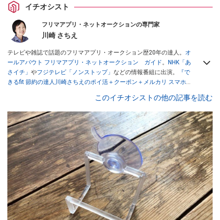
イチオシスト
フリマアプリ・ネットオークションの専門家
川崎 さちえ
テレビや雑誌で話題のフリマアプリ・オークション歴20年の達人。
オ
ールアバウト フリマアプリ・ネットオークション ガイド
。
NHK「あ
さイチ」
や
フジテレビ「ノンストップ」
などの情報番組に出演。
『で
きるfit 節約の達人川崎さちえのポイ活＋クーポン＋メルカリ スマホで
おトク術』（インプレス刊）
、
『「ゆる副業」のはじめかた メルカリ
このイチオシストの他の記事を読む
スマホ1つでスキマ時間に効率的に稼ぐ！』（翔泳社刊）
ほか著書多
数。ブログは
「川崎さちえのごちゃまぜ日記」
。
■経歴：2003年、夫が子育てをするために、突然会社を辞める。翌月
からの給料が０円になり、家にいながら、しかも空いた時間でできる
オークションに目をつける。しかし、取引の仕方がわからずに、まず
は落札者として参加。その後、出品者側にまわり、家の中の物を出品
しまくる。出品する物がほぼなくなってからは、仕入れを経験。ネッ
トオークションを生活の一部に取り入れるべく、「ネットオークショ
ンやフリマアプリは生活のインフラになる」という考えを持つ。また
消費税増税の社会においては、ネットオークションやフリマアプリが
家計の救世主になりえると考え、業者とは違う視点でユーザーとして
参加中。