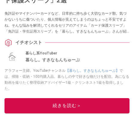
ド保護スリーブ」2選
免許証やマイナンバーカードなど、日常的に持ち歩く大切なカード類。気づ
かないうちに傷ついたり、個人情報が見えてしまうのはちょっと不安ですよ
ね。そんな悩みを解消してくれるセリアのアイテム「カード保護スリーブ」
「免許証・学生証用スリーブ」を「暮らし。すきなもんちゅーぶ」さんが紹
介してくれました。他人に見せたくない顔写真もガードできるそうですの
イチオシスト
で、ぜひチェックしてみてくださいね。
暮らし系YouTuber
暮らし。すきなもんちゅーぶ
アラフォー主婦。YouTubeチャンネル
【暮らし。すきなもんちゅーぶ】
で
は、掃除・収納・100均購入品。暮らしの中で好きな物だけを配信。為になる
動画を撮りたく整理収納アドバイザー1級・クリンネスト1級を取得しまし
た。
このイチオシストの他の記事を読む
続きを読む＞