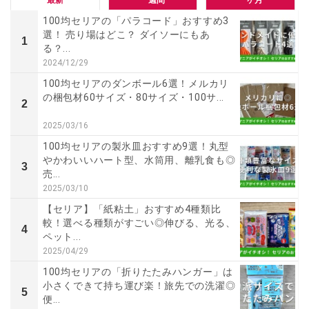
100均セリアの「パラコード」おすすめ3
選！ 売り場はどこ？ ダイソーにもあ
1
る？...
2024/12/29
100均セリアのダンボール6選！メルカリ
の梱包材60サイズ・80サイズ・100サ...
2
2025/03/16
100均セリアの製氷皿おすすめ9選！丸型
やかわいいハート型、水筒用、離乳食も◎
3
売...
2025/03/10
【セリア】「紙粘土」おすすめ4種類比
較！選べる種類がすごい◎伸びる、光る、
4
ペット...
2025/04/29
100均セリアの「折りたたみハンガー」は
小さくできて持ち運び楽！旅先での洗濯◎
5
便...