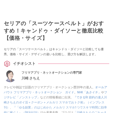
セリアの「スーツケースベルト」がおす
すめ！キャンドゥ・ダイソーと徹底比較
【価格・サイズ】
セリアの「スーツケースベルト」はキャンドゥ・ダイソーと比較しても優
秀。価格・サイズ・デザインの違いを比較し、選び方を解説します。
イチオシスト
フリマアプリ・ネットオークションの専門家
川崎 さちえ
テレビや雑誌で話題のフリマアプリ・オークション歴20年の達人。
オールア
バウト フリマアプリ・ネットオークション ガイド
。
NHK「あさイチ」
や
フ
ジテレビ「ノンストップ」
などの情報番組に出演。
『できるfit 節約の達人川
崎さちえのポイ活＋クーポン＋メルカリ スマホでおトク術』（インプレス
刊）
、
『「ゆる副業」のはじめかた メルカリ スマホ1つでスキマ時間に効率
的に稼ぐ！』（翔泳社刊）
ほか著書多数。ブログは
「川崎さちえのごちゃま