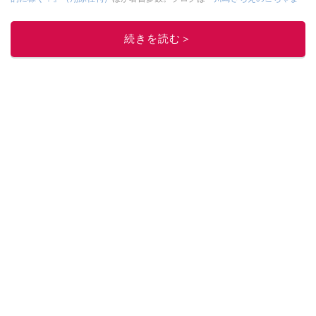
ぜ日記」
。
■経歴：2003年、夫が子育てをするために、突然会社を辞める。翌月からの
続きを読む＞
給料が０円になり、家にいながら、しかも空いた時間でできるオークション
に目をつける。しかし、取引の仕方がわからずに、まずは落札者として参
加。その後、出品者側にまわり、家の中の物を出品しまくる。出品する物が
ほぼなくなってからは、仕入れを経験。ネットオークションを生活の一部に
取り入れるべく、「ネットオークションやフリマアプリは生活のインフラに
なる」という考えを持つ。また消費税増税の社会においては、ネットオーク
ションやフリマアプリが家計の救世主になりえると考え、業者とは違う視点
でユーザーとして参加中。
このイチオシストの他の記事を読む