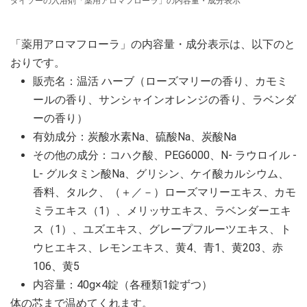
ダイソーの入浴剤「薬用アロマフローラ」の内容量・成分表示
「薬用アロマフローラ」の内容量・成分表示は、以下のと
おりです。
販売名：温活 ハーブ（ローズマリーの香り、カモミ
ールの香り、サンシャインオレンジの香り、ラベンダ
ーの香り）
有効成分：炭酸水素Na、硫酸Na、炭酸Na
その他の成分：コハク酸、PEG6000、N- ラウロイル -
L- グルタミン酸Na、グリシン、ケイ酸カルシウム、
香料、タルク、（＋／－）ローズマリーエキス、カモ
ミラエキス（1）、メリッサエキス、ラベンダーエキ
ス（1）、ユズエキス、グレープフルーツエキス、ト
ウヒエキス、レモンエキス、黄4、青1、黄203、赤
106、黄5
内容量：40g×4錠（各種類1錠ずつ）
体の芯まで温めてくれます。