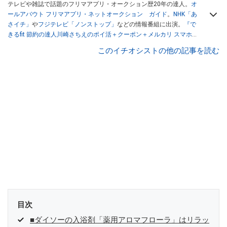
テレビや雑誌で話題のフリマアプリ・オークション歴20年の達人。
オ
ールアバウト フリマアプリ・ネットオークション ガイド
。
NHK「あ
さイチ」
や
フジテレビ「ノンストップ」
などの情報番組に出演。
『で
きるfit 節約の達人川崎さちえのポイ活＋クーポン＋メルカリ スマホで
おトク術』（インプレス刊）
、
『「ゆる副業」のはじめかた メルカリ
このイチオシストの他の記事を読む
スマホ1つでスキマ時間に効率的に稼ぐ！』（翔泳社刊）
ほか著書多
数。ブログは
「川崎さちえのごちゃまぜ日記」
。
■経歴：2003年、夫が子育てをするために、突然会社を辞める。翌月
からの給料が０円になり、家にいながら、しかも空いた時間でできる
オークションに目をつける。しかし、取引の仕方がわからずに、まず
は落札者として参加。その後、出品者側にまわり、家の中の物を出品
しまくる。出品する物がほぼなくなってからは、仕入れを経験。ネッ
トオークションを生活の一部に取り入れるべく、「ネットオークショ
ンやフリマアプリは生活のインフラになる」という考えを持つ。また
消費税増税の社会においては、ネットオークションやフリマアプリが
家計の救世主になりえると考え、業者とは違う視点でユーザーとして
参加中。
目次
■ダイソーの入浴剤「薬用アロマフローラ」はリラッ