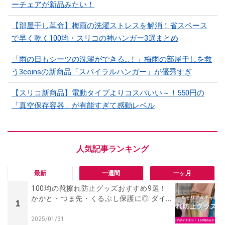
ーチェアが新品みたい！
【部屋干し革命】梅雨の洗濯ストレスを解消！省スペース
で早く乾く100均・スリコの神ハンガー3選まとめ
「雨の日もシーツの洗濯ができる…！」梅雨の部屋干しを救
う3coinsの新商品「スパイラルハンガー」が優秀すぎ
【スリコ新商品】電動タイプよりコスパいい～！550円の
「真空保存容器」が有能すぎて感動レベル
最新
一週間
一ヶ月
100均の靴擦れ防止グッズおすすめ9選！
かかと・つま先・くるぶし保護に◎ ダイ...
1
2025/01/31