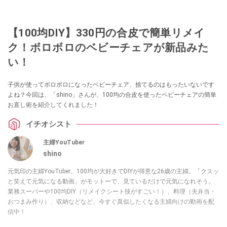
【100均DIY】330円の合皮で簡単リメイ
ク！ボロボロのベビーチェアが新品みた
い！
子供が使ってボロボロになったベビーチェア、捨てるのはもったいないです
よね？今回は、「shino」さんが、100均の合皮を使ったベビーチェアの簡単
お直し術を紹介してくれました！
イチオシスト
主婦YouTuber
shino
元気印の主婦YouTuber。100均が大好きでDIYが得意な26歳の主婦。「クスッ
と笑えて元気になる動画」がモットーで、見ているだけで元気になれそう。
業務スーパーや100均DIY（リメイクシート技がすごい！）、料理（夫弁当・
おつまみ作り）、収納などなど、今すぐ真似したくなる主婦向けの動画を配
信中！