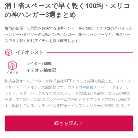
消！省スペースで早く乾く100均・スリコ
の神ハンガー3選まとめ
梅雨の部屋干し問題を解決する優秀ハンガーを3つ紹介！スリコのスパイラル
ハンガーやダイソーの回転ピンチハンガー、靴干しハンガーなど、省スペー
スで早く乾く便利アイテムを徹底解説します。
イチオシスト
ライター / 編集
イチオシ編集部
株式会社オールアバウトが株式会社NTTドコモと共同で開設した、レコメン
ドサイト『イチオシ』の編集部です。
コストコ
や
業務スーパー
、
ダイソー
、
セリア
、
スターバックス
などの人気ショップの隠れた名品を、コラムや動画
を通してご紹介。話題のグルメやマニアが紹介するアウトドア情報も満載で
す。配信しているコンテンツは専門家やインフルエンサーが実際に使用して
レビューしています。毎日トレンド情報をお届けしているので、ぜひ
Google
ニュースでフォロー
してください！
続きを読む＞
このイチオシストの他の記事を読む