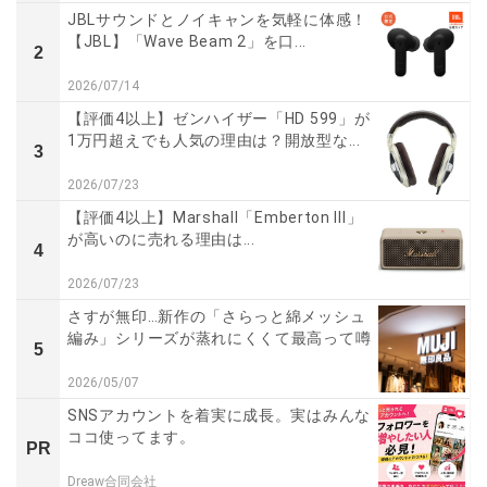
JBLサウンドとノイキャンを気軽に体感！
【JBL】「Wave Beam 2」を口...
2
2026/07/14
【評価4以上】ゼンハイザー「HD 599」が
1万円超えでも人気の理由は？開放型な...
3
2026/07/23
【評価4以上】Marshall「Emberton III」
が高いのに売れる理由は...
4
2026/07/23
さすが無印…新作の「さらっと綿メッシュ
編み」シリーズが蒸れにくくて最高って噂
5
2026/05/07
SNSアカウントを着実に成長。実はみんな
ココ使ってます。
PR
Dreaw合同会社