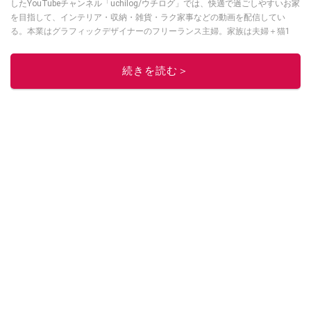
したYouTubeチャンネル「uchilog/ウチログ」では、快適で過ごしやすいお家
を目指して、インテリア・収納・雑貨・ラク家事などの動画を配信してい
る。本業はグラフィックデザイナーのフリーランス主婦。家族は夫婦＋猫1
匹。・第9回ESSEインテリアグランプリ審査員賞受賞・リノベりす2016年リ
ノベ人気事例1位
続きを読む＞
このイチオシストの他の記事を読む