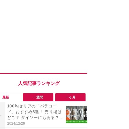
最新
一週間
一ヶ月
100均セリアの「パラコー
「勝手にデ
ド」おすすめ3選！ 売り場は
る!?」Win
1
1
どこ？ ダイソーにもある？
オフにして最
色・長さ・太さも種類豊富
身を守る技
2024/12/29
2026/08/05