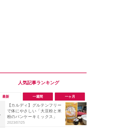
最新
一週間
一ヶ月
【カルディ】グルテンフリー
「ヤバい！
で体にやさしい「大豆粉と米
った…」と
1
1
粉のパンケーキミックス」
【7月30日G
更】内容を
2023/07/25
2026/07/31