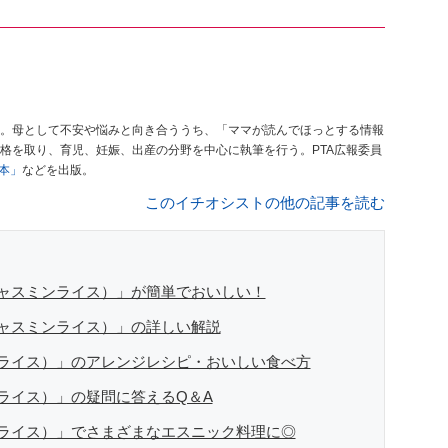
。母として不安や悩みと向き合ううち、「ママが読んでほっとする情報
格を取り、育児、妊娠、出産の分野を中心に執筆を行う。PTA広報委員
本」
などを出版。
このイチオシストの他の記事を読む
ャスミンライス）」が簡単でおいしい！
ャスミンライス）」の詳しい解説
ライス）」のアレンジレシピ・おいしい食べ方
ライス）」の疑問に答えるQ＆A
ライス）」でさまざまなエスニック料理に◎