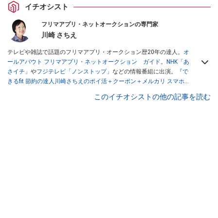
イチオシスト
フリマアプリ・ネットオークションの専門家
川崎 さちえ
テレビや雑誌で話題のフリマアプリ・オークション歴20年の達人。
オ
ールアバウト フリマアプリ・ネットオークション ガイド
。
NHK「あ
さイチ」
や
フジテレビ「ノンストップ」
などの情報番組に出演。
『で
きるfit 節約の達人川崎さちえのポイ活＋クーポン＋メルカリ スマホで
おトク術』（インプレス刊）
、
『「ゆる副業」のはじめかた メルカリ
このイチオシストの他の記事を読む
スマホ1つでスキマ時間に効率的に稼ぐ！』（翔泳社刊）
ほか著書多
数。ブログは
「川崎さちえのごちゃまぜ日記」
。
■経歴：2003年、夫が子育てをするために、突然会社を辞める。翌月
からの給料が０円になり、家にいながら、しかも空いた時間でできる
オークションに目をつける。しかし、取引の仕方がわからずに、まず
は落札者として参加。その後、出品者側にまわり、家の中の物を出品
しまくる。出品する物がほぼなくなってからは、仕入れを経験。ネッ
トオークションを生活の一部に取り入れるべく、「ネットオークショ
ンやフリマアプリは生活のインフラになる」という考えを持つ。また
消費税増税の社会においては、ネットオークションやフリマアプリが
家計の救世主になりえると考え、業者とは違う視点でユーザーとして
参加中。