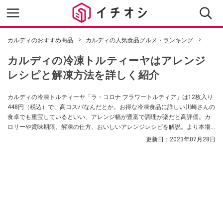
カルディのおすすめ商品
カルディの人気食品グルメ・ランキング
カルディの冷凍トルティーヤはアレンジ
レシピと解凍方法を詳しく紹介
カルディの冷凍トルティーヤ「ラ・コロナ フラワートルティア」は12枚入り
448円（税込）で、高コスパなんだとか。お得な冷凍食品に詳しい川崎さんの
食卓でも重宝しているといい、アレンジ幅が豊富で調理が楽だと高評価。カ
ロリーや賞味期限、解凍の仕方、おいしいアレンジレシピを解説。より本場
の味に近づく「メキシチョイス サルサソース」も紹介します。
更新日：
2023年07月28日