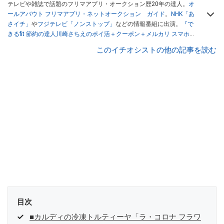
テレビや雑誌で話題のフリマアプリ・オークション歴20年の達人。
オ
ールアバウト フリマアプリ・ネットオークション ガイド
。
NHK「あ
さイチ」
や
フジテレビ「ノンストップ」
などの情報番組に出演。
『で
きるfit 節約の達人川崎さちえのポイ活＋クーポン＋メルカリ スマホで
おトク術』（インプレス刊）
、
『「ゆる副業」のはじめかた メルカリ
このイチオシストの他の記事を読む
スマホ1つでスキマ時間に効率的に稼ぐ！』（翔泳社刊）
ほか著書多
数。ブログは
「川崎さちえのごちゃまぜ日記」
。
■経歴：2003年、夫が子育てをするために、突然会社を辞める。翌月
からの給料が０円になり、家にいながら、しかも空いた時間でできる
オークションに目をつける。しかし、取引の仕方がわからずに、まず
は落札者として参加。その後、出品者側にまわり、家の中の物を出品
しまくる。出品する物がほぼなくなってからは、仕入れを経験。ネッ
トオークションを生活の一部に取り入れるべく、「ネットオークショ
ンやフリマアプリは生活のインフラになる」という考えを持つ。また
消費税増税の社会においては、ネットオークションやフリマアプリが
家計の救世主になりえると考え、業者とは違う視点でユーザーとして
参加中。
目次
■カルディの冷凍トルティーヤ「ラ・コロナ フラワ