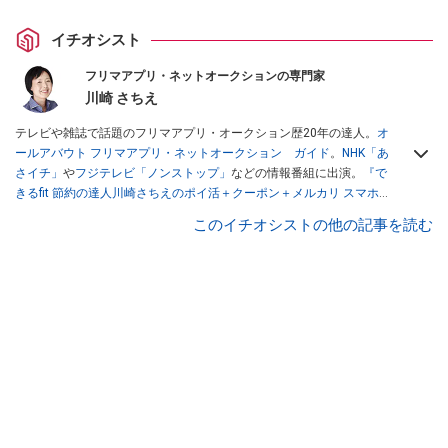
イチオシスト
フリマアプリ・ネットオークションの専門家
川崎 さちえ
テレビや雑誌で話題のフリマアプリ・オークション歴20年の達人。
オ
ールアバウト フリマアプリ・ネットオークション ガイド
。
NHK「あ
さイチ」
や
フジテレビ「ノンストップ」
などの情報番組に出演。
『で
きるfit 節約の達人川崎さちえのポイ活＋クーポン＋メルカリ スマホで
おトク術』（インプレス刊）
、
『「ゆる副業」のはじめかた メルカリ
このイチオシストの他の記事を読む
スマホ1つでスキマ時間に効率的に稼ぐ！』（翔泳社刊）
ほか著書多
数。ブログは
「川崎さちえのごちゃまぜ日記」
。
■経歴：2003年、夫が子育てをするために、突然会社を辞める。翌月
からの給料が０円になり、家にいながら、しかも空いた時間でできる
オークションに目をつける。しかし、取引の仕方がわからずに、まず
は落札者として参加。その後、出品者側にまわり、家の中の物を出品
しまくる。出品する物がほぼなくなってからは、仕入れを経験。ネッ
トオークションを生活の一部に取り入れるべく、「ネットオークショ
ンやフリマアプリは生活のインフラになる」という考えを持つ。また
消費税増税の社会においては、ネットオークションやフリマアプリが
家計の救世主になりえると考え、業者とは違う視点でユーザーとして