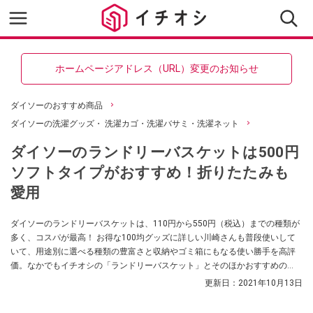
ホームページアドレス（URL）変更のお知らせ
ダイソーのおすすめ商品
ダイソーの洗濯グッズ・ 洗濯カゴ・洗濯バサミ・洗濯ネット
ダイソーのランドリーバスケットは500円
ソフトタイプがおすすめ！折りたたみも
愛用
ダイソーのランドリーバスケットは、110円から550円（税込）までの種類が
多く、コスパが最高！ お得な100均グッズに詳しい川崎さんも普段使いして
いて、用途別に選べる種類の豊富さと収納やゴミ箱にもなる使い勝手を高評
価。なかでもイチオシの「ランドリーバスケット」とそのほかおすすめの
「ランドリーバッグ」も紹介。素材・サイズから実際の用途までお届けしま
更新日：
2021年10月13日
す。