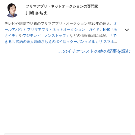
フリマアプリ・ネットオークションの専門家
川崎 さちえ
テレビや雑誌で話題のフリマアプリ・オークション歴20年の達人。
オ
ールアバウト フリマアプリ・ネットオークション ガイド
。
NHK「あ
さイチ」
や
フジテレビ「ノンストップ」
などの情報番組に出演。
『で
きるfit 節約の達人川崎さちえのポイ活＋クーポン＋メルカリ スマホで
おトク術』（インプレス刊）
、
『「ゆる副業」のはじめかた メルカリ
このイチオシストの他の記事を読む
スマホ1つでスキマ時間に効率的に稼ぐ！』（翔泳社刊）
ほか著書多
数。ブログは
「川崎さちえのごちゃまぜ日記」
。
■経歴：2003年、夫が子育てをするために、突然会社を辞める。翌月
からの給料が０円になり、家にいながら、しかも空いた時間でできる
オークションに目をつける。しかし、取引の仕方がわからずに、まず
は落札者として参加。その後、出品者側にまわり、家の中の物を出品
しまくる。出品する物がほぼなくなってからは、仕入れを経験。ネッ
トオークションを生活の一部に取り入れるべく、「ネットオークショ
ンやフリマアプリは生活のインフラになる」という考えを持つ。また
消費税増税の社会においては、ネットオークションやフリマアプリが
家計の救世主になりえると考え、業者とは違う視点でユーザーとして
参加中。