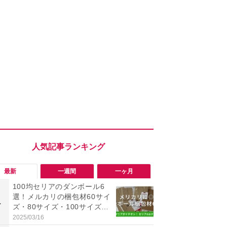
最新
一週間
一ヶ月
100均セリアのダンボール6
「ヤバい！
選！メルカリの梱包材60サイ
った…」と
1
1
ズ・80サイズ・100サイズに
【7月30日G
も対応、収納にも便利
更】内容を
2025/03/16
2026/07/31