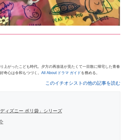
り上がったこども時代。夕方の再放送が見たくて一目散に帰宅した青春
好奇心は令和もつづく。
All About ドラマ ガイド
を務める。
このイチオシストの他の記事を読む
「ディズニー ポリ袋」シリーズ
介