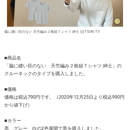
脇に縫い目のない 天竺編み２枚組Ｔシャツ 紳士 (c)TSUKI TV
■商品名
「脇に縫い目のない 天竺編み２枚組Ｔシャツ 紳士」の
クルーネックのタイプを購入しました。
■価格
価格は税込790円です。（2020年12月25日より税込990円
から値下げ）
■カラー
黒、グレー、白の2色展開で黒を購入しました。