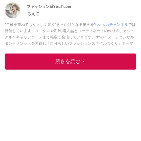
ファッション系YouTuber
ちえこ
"年齢を重ねても女らしく装う"きっかけとなる動画を
YouTubeチャンネル
では
発信しています。ユニクロやGUの購入品とコーディネートの作り方、カジュ
アル〜キャリアコーデまで幅広く発信していきます。NYのイメージコンサル
タントメソッドを習得し「自分らしいファッションスタイルづくり」テーマ
にイメージコンサルタントとしてアドバイスさせていただいております。ま
た、自身のキャリアコーデでもそのメソッドを活用し、経験とスキルを日々
続きを読む＞
積み上げ続けている外資系企業のコンサルタント（25年以上のキャリア）か
つ２児の母です。
このイチオシストの他の記事を読む