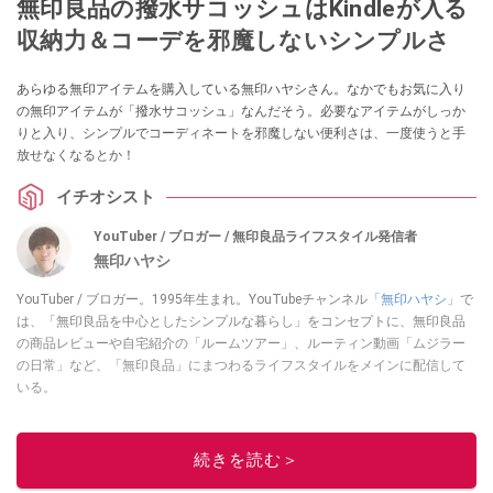
無印良品の撥水サコッシュはKindleが入る
収納力＆コーデを邪魔しないシンプルさ
あらゆる無印アイテムを購入している無印ハヤシさん。なかでもお気に入り
の無印アイテムが「撥水サコッシュ」なんだそう。必要なアイテムがしっか
りと入り、シンプルでコーディネートを邪魔しない便利さは、一度使うと手
放せなくなるとか！
イチオシスト
YouTuber / ブロガー / 無印良品ライフスタイル発信者
無印ハヤシ
YouTuber / ブロガー。1995年生まれ。YouTubeチャンネル
「無印ハヤシ」
で
は、「無印良品を中心としたシンプルな暮らし」をコンセプトに、無印良品
の商品レビューや自宅紹介の「ルームツアー」、ルーティン動画「ムジラー
の日常」など、「無印良品」にまつわるライフスタイルをメインに配信して
いる。
このイチオシストの他の記事を読む
続きを読む＞