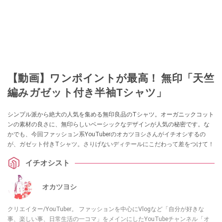
【動画】ワンポイントが最高！ 無印「天竺
編みガゼット付き半袖Tシャツ」
シンプル派から絶大の人気を集める無印良品のTシャツ。オーガニックコット
ンの素材の良さに、無印らしいベーシックなデザインが人気の秘密です。な
かでも、今回ファッション系YouTuberのオカツヨシさんがイチオシするの
が、ガゼット付きTシャツ。さりげないディテールにこだわって差をつけて！
イチオシスト
オカツヨシ
クリエイター/YouTuber。 ファッションを中心にVlogなど「自分が好きな
事、楽しい事、日常生活の一コマ」をメインにしたYouTubeチャンネル「オ