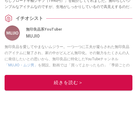
らしブロード半袖シャツ（1990円）」を紹介してくれました。無印らしいシ
ンプルなアイテムなのですが、生地がしっかりしているので高見えするのだ
とか。普段着、通勤用で使えるトップスをお探しの方はぜひ参考にしてみて
イチオシスト
くださいね。
無印良品系YouTuber
MUJIO
無印良品を愛してやまないムジラー。一つ一つに工夫が凝らされた無印良品
のアイテムに魅了され、家の中がどんどん無印化。その魅力をたくさんの人
に発信したいとの思いから、無印良品に特化したYouTubeチャンネル
「MUJIO・ムジ男」
を開設。動画では「買ってよかったもの」「季節ごとの
おすすめアイテム」などイチオシ商品を紹介中。
このイチオシストの他の記事を読む
続きを読む＞