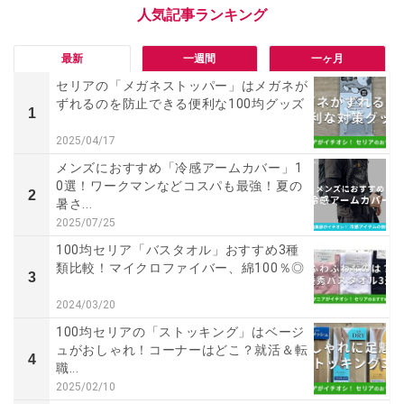
最新
一週間
一ヶ月
セリアの「メガネストッパー」はメガネが
ずれるのを防止できる便利な100均グッズ
1
2025/04/17
メンズにおすすめ「冷感アームカバー」1
0選！ワークマンなどコスパも最強！夏の
2
暑さ...
2025/07/25
100均セリア「バスタオル」おすすめ3種
類比較！マイクロファイバー、綿100％◎
3
2024/03/20
100均セリアの「ストッキング」はベージ
ュがおしゃれ！コーナーはどこ？就活＆転
4
職...
2025/02/10