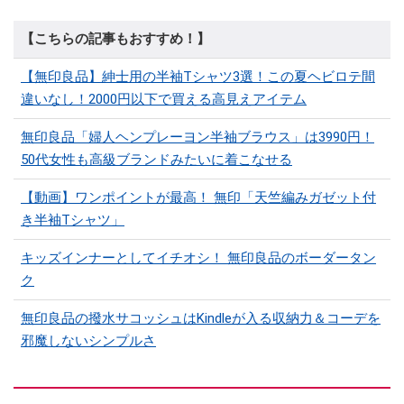
【こちらの記事もおすすめ！】
【無印良品】紳士用の半袖Tシャツ3選！この夏ヘビロテ間
違いなし！2000円以下で買える高見えアイテム
無印良品「婦人ヘンプレーヨン半袖ブラウス」は3990円！
50代女性も高級ブランドみたいに着こなせる
【動画】ワンポイントが最高！ 無印「天竺編みガゼット付
き半袖Tシャツ」
キッズインナーとしてイチオシ！ 無印良品のボーダータン
ク
無印良品の撥水サコッシュはKindleが入る収納力＆コーデを
邪魔しないシンプルさ