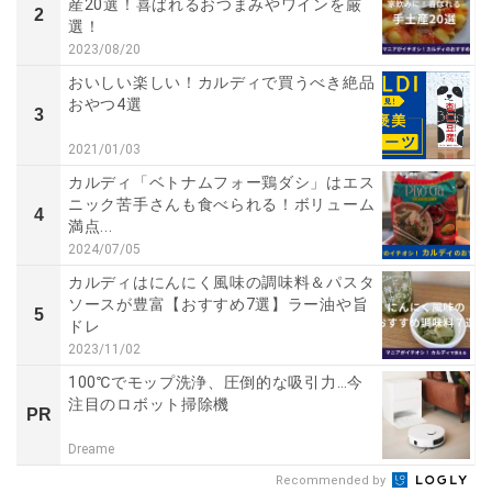
産20選！喜ばれるおつまみやワインを厳
2
選！
2023/08/20
おいしい楽しい！カルディで買うべき絶品
おやつ4選
3
2021/01/03
カルディ「ベトナムフォー鶏ダシ」はエス
ニック苦手さんも食べられる！ボリューム
4
満点...
2024/07/05
カルディはにんにく風味の調味料＆パスタ
ソースが豊富【おすすめ7選】ラー油や旨
5
ドレ
2023/11/02
100℃でモップ洗浄、圧倒的な吸引力…今
注目のロボット掃除機
PR
Dreame
Recommended by