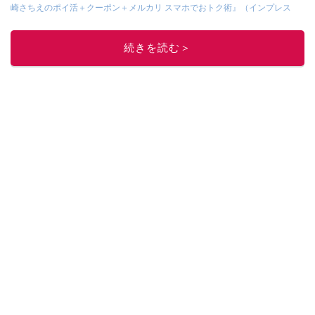
崎さちえのポイ活＋クーポン＋メルカリ スマホでおトク術』（インプレス
刊）
、
『「ゆる副業」のはじめかた メルカリ スマホ1つでスキマ時間に効率
的に稼ぐ！』（翔泳社刊）
ほか著書多数。ブログは
「川崎さちえのごちゃま
続きを読む＞
ぜ日記」
。
■経歴：2003年、夫が子育てをするために、突然会社を辞める。翌月からの
給料が０円になり、家にいながら、しかも空いた時間でできるオークション
に目をつける。しかし、取引の仕方がわからずに、まずは落札者として参
加。その後、出品者側にまわり、家の中の物を出品しまくる。出品する物が
ほぼなくなってからは、仕入れを経験。ネットオークションを生活の一部に
取り入れるべく、「ネットオークションやフリマアプリは生活のインフラに
なる」という考えを持つ。また消費税増税の社会においては、ネットオーク
ションやフリマアプリが家計の救世主になりえると考え、業者とは違う視点
でユーザーとして参加中。
このイチオシストの他の記事を読む