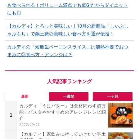
も食べられる！ボリューム満点でも低GIだからダイエット
にも◎
【カルディ】とろっと美味しい！10月の新商品「しゃぶし
ゃぶもち」で鍋三昧◎美味しい食べ方を通が伝授！
カルディの「短冊生ベーコンスライス」は加熱不要でおつ
まみに◎食べ方・アレンジは？
最新
一週間
一ヶ月
カルディ「うにバター」は食材問わず超万
能！パスタやおすすめのアレンジレシピ紹
1
介
2022/09/03
【カルディ】家飲みに持っていきたい手土