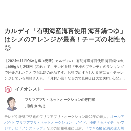
カルディ「有明海産海苔使用 海苔鍋つゆ」
はシメのアレンジが最高！チーズの相性も
◎
【2024年11月Q&Aを追加更新】カルディの「有明海産海苔使用 海苔鍋つゆ」
は600g入り298円（税込）で、テレビ番組『王様のブランチ』のランキング
で紹介されたことでも話題の商品です。お得でめずらしい食材に日々チャレ
ンジしている川崎さんも、「具材が黒くなるので見栄えは大丈夫⁉と心配」し
ながらもドハマり！ コスパや原材料、カロリー、味わいを実食しながらレ
イチオシスト
ポ。海苔鍋を最後まで楽しめるレシピから、一人分から作れるスライスチー
ズを使ったリゾットアレンジなども紹介します。
フリマアプリ・ネットオークションの専門家
川崎 さちえ
テレビや雑誌で話題のフリマアプリ・オークション歴20年の達人。
オールア
バウト フリマアプリ・ネットオークション ガイド
。
NHK「あさイチ」
や
フ
ジテレビ「ノンストップ」
などの情報番組に出演。
『できるfit 節約の達人川