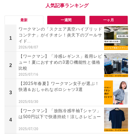
最新
一週間
一ヶ月
ワークマンの「スクエア真空ハイブリッド
コンテナ」がイチオシ！炎天下のプールサ
1
イド...
2026/08/07
【ワークマン】「冷感レギンス」着用レビ
ュー！夏におすすめの3選◎機能性と価格
2
比較
2025/07/16
【2025年春夏】ワークマン女子が選ぶ！
快適＆おしゃれなポロシャツ3選
3
2025/03/30
【ワークマン】「放熱冷感半袖Tシャツ」
は500円以下で快適持続！涼しさレビュー
4
2025/07/20