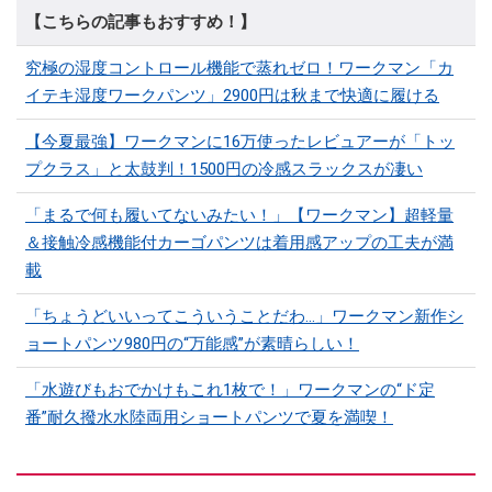
【こちらの記事もおすすめ！】
究極の湿度コントロール機能で蒸れゼロ！ワークマン「カ
イテキ湿度ワークパンツ」2900円は秋まで快適に履ける
【今夏最強】ワークマンに16万使ったレビュアーが「トッ
プクラス」と太鼓判！1500円の冷感スラックスが凄い
「まるで何も履いてないみたい！」【ワークマン】超軽量
＆接触冷感機能付カーゴパンツは着用感アップの工夫が満
載
「ちょうどいいってこういうことだわ...」ワークマン新作シ
ョートパンツ980円の“万能感”が素晴らしい！
「水遊びもおでかけもこれ1枚で！」ワークマンの“ド定
番”耐久撥水水陸両用ショートパンツで夏を満喫！