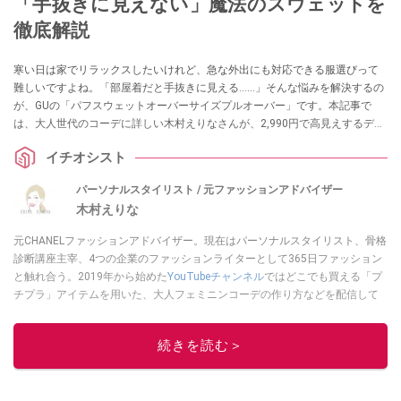
「手抜きに見えない」魔法のスウェットを
徹底解説
寒い日は家でリラックスしたいけれど、急な外出にも対応できる服選びって
難しいですよね。「部屋着だと手抜きに見える……」そんな悩みを解決するの
が、GUの「パフスウェットオーバーサイズプルオーバー」です。本記事で
は、大人世代のコーデに詳しい木村えりなさんが、2,990円で高見えするデザ
インの魅力や、体型カバーを叶えつつ垢抜ける着こなし術を徹底解説。家で
イチオシスト
も外でも「楽しておしゃれ」を楽しみたい方は必見です！
パーソナルスタイリスト / 元ファッションアドバイザー
木村えりな
元CHANELファッションアドバイザー。現在はパーソナルスタイリスト、骨格
診断講座主宰、4つの企業のファッションライターとして365日ファッション
と触れ合う。2019年から始めた
YouTubeチャンネル
ではどこでも買える「プ
チプラ」アイテムを用いた、大人フェミニンコーデの作り方などを配信して
いる。
木村えりなのSNSはこちら
このイチオシストの他の記事を読む
続きを読む＞