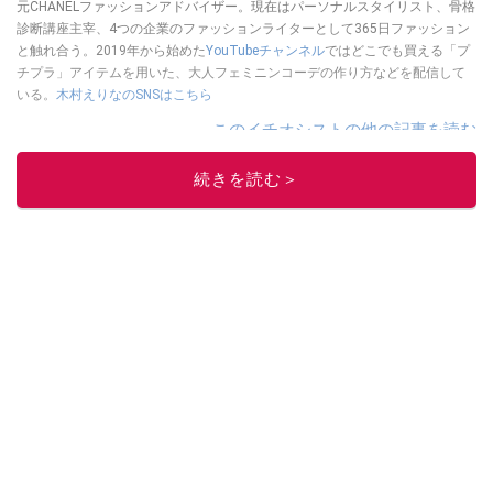
元CHANELファッションアドバイザー。現在はパーソナルスタイリスト、骨格
診断講座主宰、4つの企業のファッションライターとして365日ファッション
と触れ合う。2019年から始めた
YouTubeチャンネル
ではどこでも買える「プ
チプラ」アイテムを用いた、大人フェミニンコーデの作り方などを配信して
いる。
木村えりなのSNSはこちら
このイチオシストの他の記事を読む
続きを読む＞