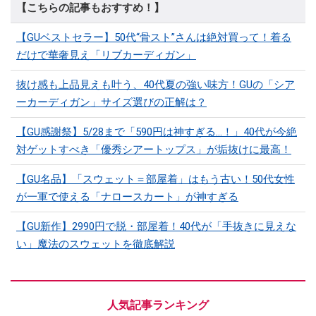
【こちらの記事もおすすめ！】
【GUベストセラー】50代“骨スト”さんは絶対買って！着る
だけで華奢見え「リブカーディガン」
抜け感も上品見えも叶う、40代夏の強い味方！GUの「シア
ーカーディガン」サイズ選びの正解は？
【GU感謝祭】5/28まで「590円は神すぎる…！」40代が今絶
対ゲットすべき「優秀シアートップス」が垢抜けに最高！
【GU名品】「スウェット＝部屋着」はもう古い！50代女性
が一軍で使える「ナロースカート」が神すぎる
【GU新作】2990円で脱・部屋着！40代が「手抜きに見えな
い」魔法のスウェットを徹底解説