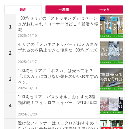
最新
一週間
一ヶ月
100均セリアの「ストッキング」はベージ
ュがおしゃれ！コーナーはどこ？就活＆転
1
職...
2025/02/10
セリアの「メガネストッパー」はメガネが
ずれるのを防止できる便利な100均グッズ
2
2025/04/17
100均セリアに「ポスカ」は売ってる？
「ポスカ」に負けない発色のいいおすすめ
3
ペン...
2025/04/13
100均セリア「バスタオル」おすすめ3種
類比較！マイクロファイバー、綿100％◎
4
2024/03/20
透けないインナーはユニクロがおすすめ！
白パンツに合わせやすい下着は？選びたい