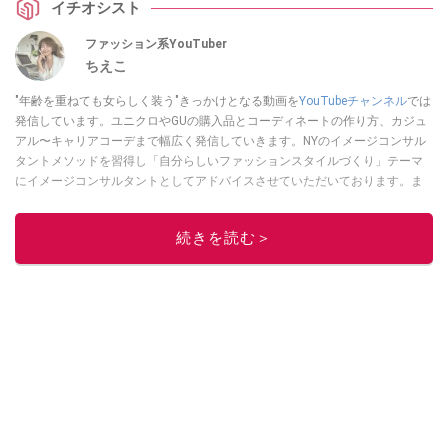
イチオシスト
ファッション系YouTuber
ちえこ
"年齢を重ねても女らしく装う"きっかけとなる動画を
YouTubeチャンネル
では
発信しています。ユニクロやGUの購入品とコーディネートの作り方、カジュ
アル〜キャリアコーデまで幅広く発信していきます。NYのイメージコンサル
タントメソッドを習得し「自分らしいファッションスタイルづくり」テーマ
にイメージコンサルタントとしてアドバイスさせていただいております。ま
た、自身のキャリアコーデでもそのメソッドを活用し、経験とスキルを日々
積み上げ続けている外資系企業のコンサルタント（25年以上のキャリア）か
続きを読む＞
つ２児の母です。
このイチオシストの他の記事を読む