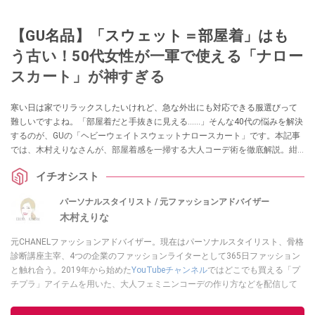
【GU名品】「スウェット＝部屋着」はも
う古い！50代女性が一軍で使える「ナロー
スカート」が神すぎる
寒い日は家でリラックスしたいけれど、急な外出にも対応できる服選びって
難しいですよね。「部屋着だと手抜きに見える……」そんな40代の悩みを解決
するのが、GUの「ヘビーウェイトスウェットナロースカート」です。本記事
では、木村えりなさんが、部屋着感を一掃する大人コーデ術を徹底解説。紺
ブレを合わせたこなれスタイルから、ランチにも行けるセットアップ術ま
イチオシスト
で。「楽なのにきれい」を欲張りたい大人世代は必見の万能アイテムです！
パーソナルスタイリスト / 元ファッションアドバイザー
木村えりな
元CHANELファッションアドバイザー。現在はパーソナルスタイリスト、骨格
診断講座主宰、4つの企業のファッションライターとして365日ファッション
と触れ合う。2019年から始めた
YouTubeチャンネル
ではどこでも買える「プ
チプラ」アイテムを用いた、大人フェミニンコーデの作り方などを配信して
いる。
木村えりなのSNSはこちら