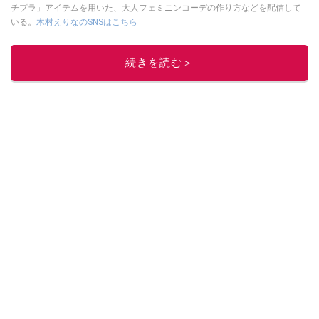
チプラ」アイテムを用いた、大人フェミニンコーデの作り方などを配信して
いる。
木村えりなのSNSはこちら
このイチオシストの他の記事を読む
続きを読む＞