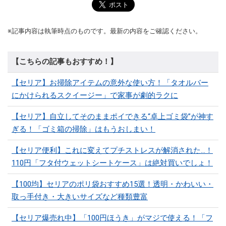
※記事内容は執筆時点のものです。最新の内容をご確認ください。
【こちらの記事もおすすめ！】
【セリア】お掃除アイテムの意外な使い方！「タオルバー
にかけられるスクイージー」で家事が劇的ラクに
【セリア】自立してそのままポイできる“卓上ゴミ袋”が神す
ぎる！「ゴミ箱の掃除」はもうおしまい！
【セリア便利】これに変えてプチストレスが解消された…！
110円「フタ付ウェットシートケース」は絶対買いでしょ！
【100均】セリアのポリ袋おすすめ15選！透明・かわいい・
取っ手付き・大きいサイズなど種類豊富
【セリア爆売れ中】「100円ほうき」がマジで使える！「フ