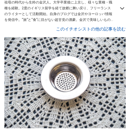
祖母の時代から生粋の金沢人。大学卒業後に上京し、様々な業種・職
種を経験。2度のイギリス留学を経て故郷に舞い戻り、フリーランス
のライターとして活動開始。自身のブログでは金沢やヨーロッパ情報
を発信中。“旅”と“食”に目がない超甘党の酒豪。金沢で美味しいもの
を食べて育っているので、味覚には自信あり。
このイチオシストの他の記事を読む