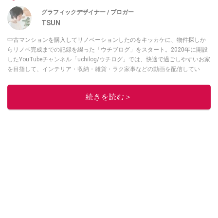
グラフィックデザイナー / ブロガー
TSUN
中古マンションを購入してリノベーションしたのをキッカケに、物件探しか
らリノベ完成までの記録を綴った「ウチブログ」をスタート。2020年に開設
したYouTubeチャンネル「uchilog/ウチログ」では、快適で過ごしやすいお家
を目指して、インテリア・収納・雑貨・ラク家事などの動画を配信してい
る。本業はグラフィックデザイナーのフリーランス主婦。家族は夫婦＋猫1
匹。・第9回ESSEインテリアグランプリ審査員賞受賞・リノベりす2016年リ
続きを読む＞
ノベ人気事例1位
このイチオシストの他の記事を読む