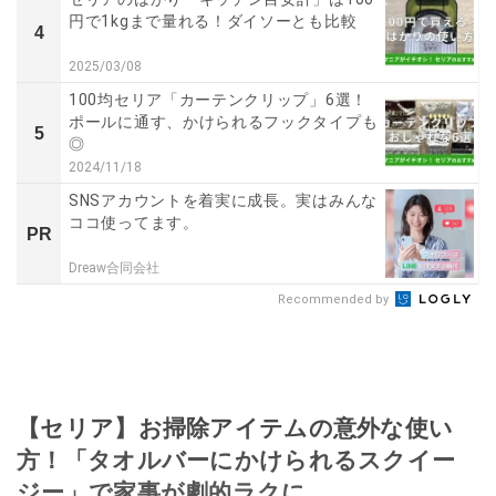
円で1kgまで量れる！ダイソーとも比較
4
2025/03/08
100均セリア「カーテンクリップ」6選！
ポールに通す、かけられるフックタイプも
5
◎
2024/11/18
SNSアカウントを着実に成長。実はみんな
ココ使ってます。
PR
Dreaw合同会社
Recommended by
【セリア】お掃除アイテムの意外な使い
方！「タオルバーにかけられるスクイー
ジー」で家事が劇的ラクに