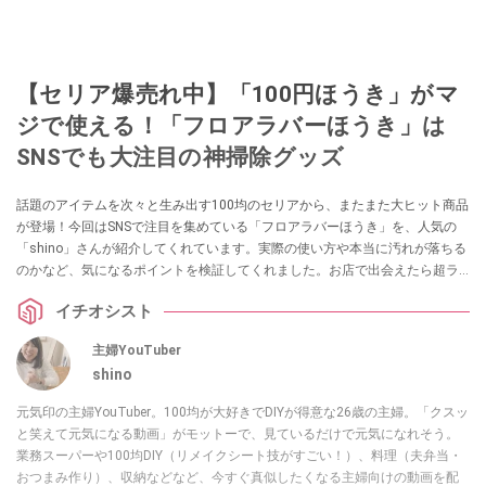
【セリア爆売れ中】「100円ほうき」がマ
ジで使える！「フロアラバーほうき」は
SNSでも大注目の神掃除グッズ
話題のアイテムを次々と生み出す100均のセリアから、またまた大ヒット商品
が登場！今回はSNSで注目を集めている「フロアラバーほうき」を、人気の
「shino」さんが紹介してくれています。実際の使い方や本当に汚れが落ちる
のかなど、気になるポイントを検証してくれました。お店で出会えたら超ラ
ッキーなアイテムなので、見つけたらぜひチェックしてみてくださいね。
イチオシスト
主婦YouTuber
shino
元気印の主婦YouTuber。100均が大好きでDIYが得意な26歳の主婦。「クスッ
と笑えて元気になる動画」がモットーで、見ているだけで元気になれそう。
業務スーパーや100均DIY（リメイクシート技がすごい！）、料理（夫弁当・
おつまみ作り）、収納などなど、今すぐ真似したくなる主婦向けの動画を配