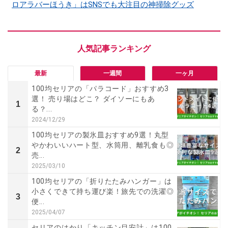
ロアラバーほうき」はSNSでも大注目の神掃除グッズ
最新
一週間
一ヶ月
100均セリアの「パラコード」おすすめ3
選！ 売り場はどこ？ ダイソーにもあ
1
る？...
2024/12/29
100均セリアの製氷皿おすすめ9選！丸型
やかわいいハート型、水筒用、離乳食も◎
2
売...
2025/03/10
100均セリアの「折りたたみハンガー」は
小さくできて持ち運び楽！旅先での洗濯◎
3
便...
2025/04/07
セリアのはかり「キッチン目安計」は100