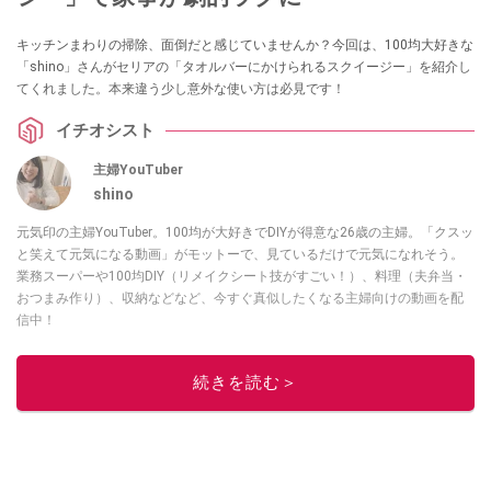
キッチンまわりの掃除、面倒だと感じていませんか？今回は、100均大好きな
「shino」さんがセリアの「タオルバーにかけられるスクイージー」を紹介し
てくれました。本来違う少し意外な使い方は必見です！
イチオシスト
主婦YouTuber
shino
元気印の主婦YouTuber。100均が大好きでDIYが得意な26歳の主婦。「クスッ
と笑えて元気になる動画」がモットーで、見ているだけで元気になれそう。
業務スーパーや100均DIY（リメイクシート技がすごい！）、料理（夫弁当・
おつまみ作り）、収納などなど、今すぐ真似したくなる主婦向けの動画を配
信中！
このイチオシストの他の記事を読む
続きを読む＞