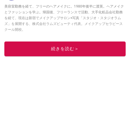
美容室勤務を経て、フリーのヘアメイクに。1980年後半に渡英。ヘアメイク
とファッションを学ぶ。帰国後、フリーランスで活動、大手化粧品会社勤務
を経て、現在は新宿でメイクアップサロン×写真「スタジオ・スタジオラム
ズ」を展開する、株式会社ラムズビューティ代表。メイクアップセラピース
クール開校。
このイチオシストの他の記事を読む
続きを読む＞