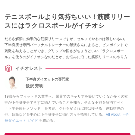
テニスボールより気持ちいい！筋膜リリー
スにはラクロスボールがイチオシ
だるさ解消に効果的な筋膜リリースですが、セルフでやるのは難しいもの。
下半身痩せ専門パーソナルトレーナーの飯沢さんによると、ピンポイントで
刺激を与えることができ、グリップや固さがちょうどいい「ラクロスボー
ル」を使うのがイチオシなのだとか。お悩みに沿った筋膜リリースのやり方
を教えていただきました。
イチオシスト
下半身ダイエットの専門家
飯沢 芳明
19歳からフィットネス業界へ。業界でのキャリアを築いていくなか多くの女
性が下半身痩せできずに悩んでいることを知る。そんな不満を解消すべく
「下半身痩せメソッド」を考案。クセを変えれば脚は痩せる！運動指導の
他、執筆などを中心に下半身痩せに悩む方々を指導している。
All About 下半
身ダイエット ガイド
を務める。
このイチオシストの他の記事を読む