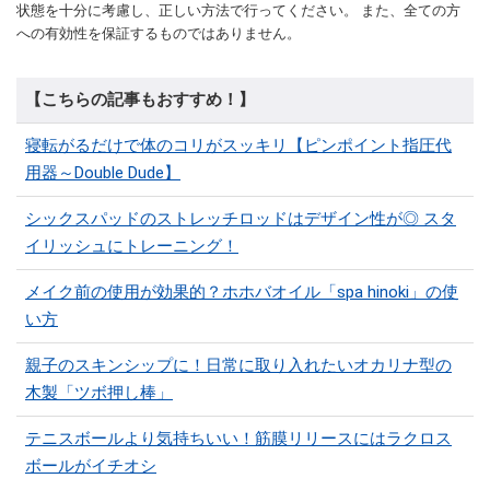
状態を十分に考慮し、正しい方法で行ってください。 また、全ての方
への有効性を保証するものではありません。
【こちらの記事もおすすめ！】
寝転がるだけで体のコリがスッキリ【ピンポイント指圧代
用器～Double Dude】
シックスパッドのストレッチロッドはデザイン性が◎ スタ
イリッシュにトレーニング！
メイク前の使用が効果的？ホホバオイル「spa hinoki」の使
い方
親子のスキンシップに！日常に取り入れたいオカリナ型の
木製「ツボ押し棒」
テニスボールより気持ちいい！筋膜リリースにはラクロス
ボールがイチオシ