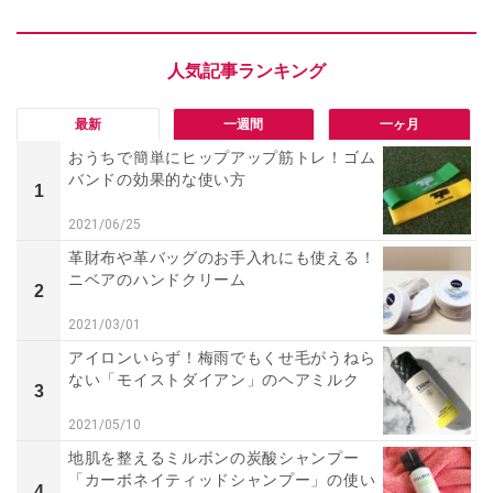
最新
一週間
一ヶ月
おうちで簡単にヒップアップ筋トレ！ゴム
バンドの効果的な使い方
1
2021/06/25
革財布や革バッグのお手入れにも使える！
ニベアのハンドクリーム
2
2021/03/01
アイロンいらず！梅雨でもくせ毛がうねら
ない「モイストダイアン」のヘアミルク
3
2021/05/10
地肌を整えるミルボンの炭酸シャンプー
「カーボネイティッドシャンプー」の使い
4