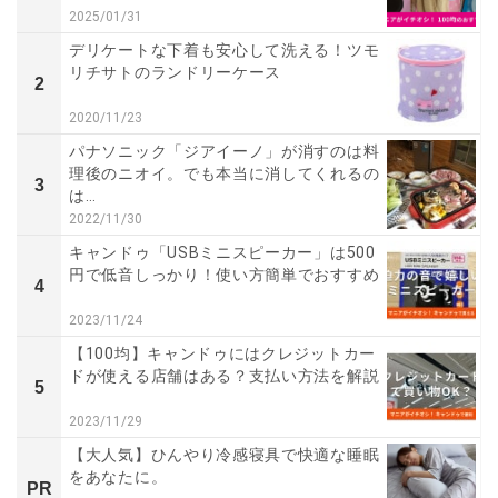
2025/01/31
デリケートな下着も安心して洗える！ツモ
リチサトのランドリーケース
2
2020/11/23
パナソニック「ジアイーノ」が消すのは料
理後のニオイ。でも本当に消してくれるの
3
は…
2022/11/30
キャンドゥ「USBミニスピーカー」は500
円で低音しっかり！使い方簡単でおすすめ
4
2023/11/24
【100均】キャンドゥにはクレジットカー
ドが使える店舗はある？支払い方法を解説
5
2023/11/29
【大人気】ひんやり冷感寝具で快適な睡眠
をあなたに。
PR