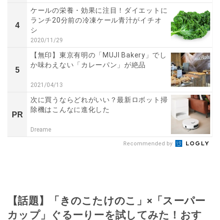
ケールの栄養・効果に注目！ダイエットに
ランチ20分前の冷凍ケール青汁がイチオ
4
シ
2020/11/29
【無印】東京有明の「MUJI Bakery」でし
か味わえない「カレーパン」が絶品
5
2021/04/13
次に買うならどれがいい？最新ロボット掃
除機はこんなに進化した
PR
Dreame
Recommended by
【話題】「きのこたけのこ」×「スーパー
カップ」ぐるーりーを試してみた！おす