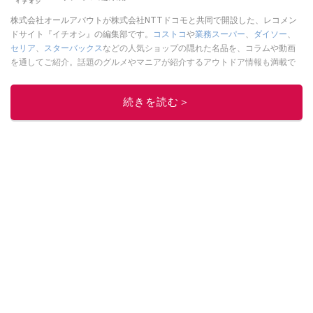
株式会社オールアバウトが株式会社NTTドコモと共同で開設した、レコメン
ドサイト『イチオシ』の編集部です。
コストコ
や
業務スーパー
、
ダイソー
、
セリア
、
スターバックス
などの人気ショップの隠れた名品を、コラムや動画
を通してご紹介。話題のグルメやマニアが紹介するアウトドア情報も満載で
す。配信しているコンテンツは専門家やインフルエンサーが実際に使用して
レビューしています。毎日トレンド情報をお届けしているので、ぜひ
Google
続きを読む＞
ニュースでフォロー
してください！
このイチオシストの他の記事を読む