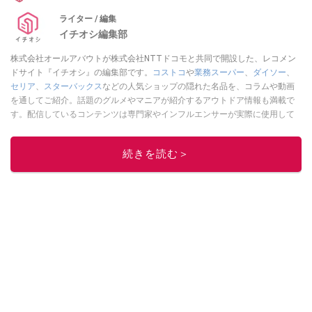
ライター / 編集
イチオシ編集部
株式会社オールアバウトが株式会社NTTドコモと共同で開設した、レコメン
ドサイト『イチオシ』の編集部です。
コストコ
や
業務スーパー
、
ダイソー
、
セリア
、
スターバックス
などの人気ショップの隠れた名品を、コラムや動画
を通してご紹介。話題のグルメやマニアが紹介するアウトドア情報も満載で
す。配信しているコンテンツは専門家やインフルエンサーが実際に使用して
レビューしています。毎日トレンド情報をお届けしているので、ぜひ
Google
ニュースでフォロー
してください！
続きを読む＞
このイチオシストの他の記事を読む