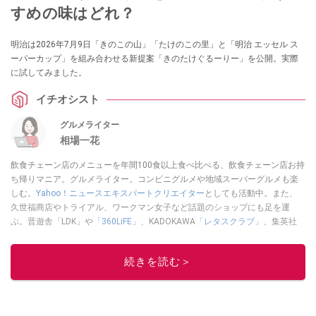
すめの味はどれ？
明治は2026年7月9日「きのこの山」「たけのこの里」と「明治 エッセル ス
ーパーカップ」を組み合わせる新提案「きのたけぐるーりー」を公開。実際
に試してみました。
イチオシスト
グルメライター
相場一花
飲食チェーン店のメニューを年間100食以上食べ比べる、飲食チェーン店お持
ち帰りマニア。グルメライター。コンビニグルメや地域スーパーグルメも楽
しむ。
Yahoo！ニュースエキスパートクリエイター
としても活動中。また、
久世福商店やトライアル、ワークマン女子など話題のショップにも足を運
ぶ。晋遊舎「LDK」や
「360LiFE」
、KADOKAWA
「レタスクラブ」
、集英社
「週刊プレイボーイ」、宝島社「おいしい！ シャトレーゼBOOK」などでグ
ルメライター、食の専門家として出演実績あり。
続きを読む＞
このイチオシストの他の記事を読む