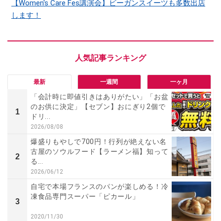
【Women's Care Fes講演会】ビーガンスイーツも多数出店
します！
最新
一週間
一ヶ月
「会計時に即値引きはありがたい」「お盆
のお供に決定」【セブン】おにぎり2個で
1
ドリ...
2026/08/08
爆盛りもやしで700円！行列が絶えない名
古屋のソウルフード【ラーメン福】知って
2
る...
2026/06/12
自宅で本場フランスのパンが楽しめる！冷
凍食品専門スーパー「ピカール」
3
2020/11/30