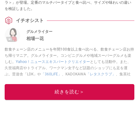
ラ＞」が登場。定番のマルチバータイプと食べ比べ、サイズや味わいの違い
を検証しました。
イチオシスト
グルメライター
相場一花
飲食チェーン店のメニューを年間100食以上食べ比べる、飲食チェーン店お持
ち帰りマニア。グルメライター。コンビニグルメや地域スーパーグルメも楽
しむ。
Yahoo！ニュースエキスパートクリエイター
としても活動中。また、
久世福商店やトライアル、ワークマン女子など話題のショップにも足を運
ぶ。晋遊舎「LDK」や
「360LiFE」
、KADOKAWA
「レタスクラブ」
、集英社
「週刊プレイボーイ」、宝島社「おいしい！ シャトレーゼBOOK」などでグ
ルメライター、食の専門家として出演実績あり。
続きを読む＞
このイチオシストの他の記事を読む