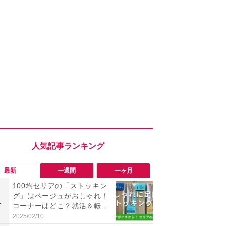
最新
一週間
一ヶ月
100均セリアの「ストッキン
【評価4以上
グ」はベージュがおしゃれ！
「MOMENTUM
1
1
コーナーはどこ？就活＆転職
が人気の理
活動にもおすすめな3選【202
音質とノイ
2025/02/10
2026/08/02