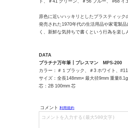
ド、＃41 グリーン、＃56 ブルー、 #6
原色に近いハッキリとしたプラスティック
発売された1970年代の生活用品や家電製
く、新鮮な気持ちで書くという行為を楽し
DATA
プラチナ万年筆┃プレスマン MPS-200
カラー：＃１ブラック、＃3 ホワイト、#11 
サイズ：全長148mm× 最大径9mm 重量8.1g
芯：2B 100mm 芯