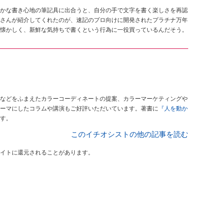
かな書き心地の筆記具に出合うと、自分の手で文字を書く楽しさを再認
さんが紹介してくれたのが、速記のプロ向けに開発されたプラチナ万年
懐かしく、新鮮な気持ちで書くという行為に一役買っているんだそう。
などをふまえたカラーコーディネートの提案、カラーマーケティングや
ーマにしたコラムや講演もご好評いただいています。著書に
『人を動か
す。
このイチオシストの他の記事を読む
イトに還元されることがあります。