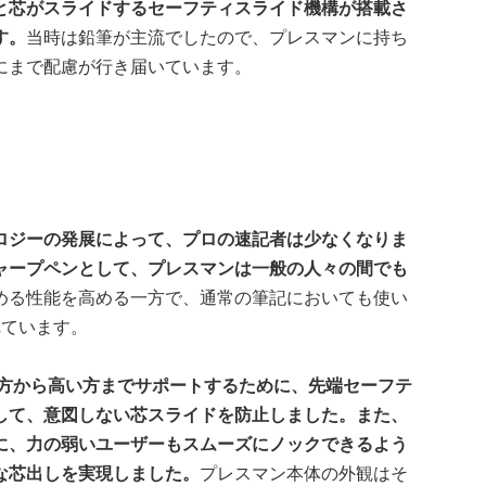
と芯がスライドするセーフティスライド機構が搭載さ
す。
当時は鉛筆が主流でしたので、プレスマンに持ち
にまで配慮が行き届いています。
ロジーの発展によって、プロの速記者は少なくなりま
ャープペンとして、プレスマンは一般の人々の間でも
める性能を高める一方で、通常の筆記においても使い
れています。
方から高い方までサポートするために、先端セーフテ
して、意図しない芯スライドを防止しました。また、
に、力の弱いユーザーもスムーズにノックできるよう
な芯出しを実現しました。
プレスマン本体の外観はそ