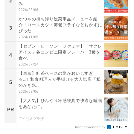
2
み...
2026/08/06
かつやの持ち帰り総菜単品メニューを紹
介！ロースカツ・海老フライなどおかずに
3
ぴった...
2024/11/05
【セブン・ローソン・ファミマ】「サクレ
アイス」各コンビニ限定フレーバー3種を
4
食べ...
2026/07/24
【東京】紅茶ベースの氷がおいしすぎ
る…！和食料理人が手掛ける大人気店『私
5
のかき氷...
2026/08/06
【大人気】ひんやり冷感寝具で快適な睡眠
をあなたに。
PR
アイリスプラザ
Recommended by