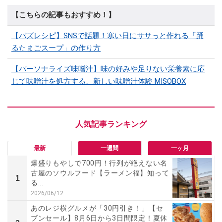
【こちらの記事もおすすめ！】
【バズレシピ】SNSで話題！寒い日にササっと作れる「踊
るたまごスープ」の作り方
【パーソナライズ味噌汁】味の好みや足りない栄養素に応
じて味噌汁を処方する、新しい味噌汁体験 MISOBOX
最新
一週間
一ヶ月
爆盛りもやしで700円！行列が絶えない名
古屋のソウルフード【ラーメン福】知って
1
る...
2026/06/12
あのレジ横グルメが「30円引き！」【セ
ブンセール】8月6日から3日間限定！夏休