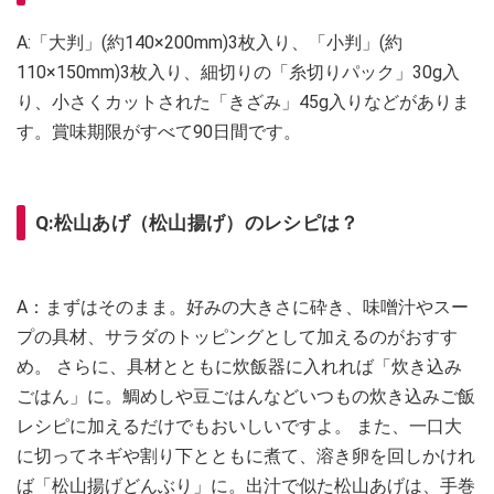
A:「大判」(約140×200mm)3枚入り、「小判」(約
110×150mm)3枚入り、細切りの「糸切りパック」30g入
り、小さくカットされた「きざみ」45g入りなどがありま
す。賞味期限がすべて90日間です。
Q:松山あげ（松山揚げ）のレシピは？
A：まずはそのまま。好みの大きさに砕き、味噌汁やスー
プの具材、サラダのトッピングとして加えるのがおすす
め。 さらに、具材とともに炊飯器に入れれば「炊き込み
ごはん」に。鯛めしや豆ごはんなどいつもの炊き込みご飯
レシピに加えるだけでもおいしいですよ。 また、一口大
に切ってネギや割り下とともに煮て、溶き卵を回しかけれ
ば「松山揚げどんぶり」に。出汁で似た松山あげは、手巻