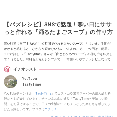
【バズレシピ】SNSで話題！寒い日にササ
っと作れる「踊るたまごスープ」の作り方
寒い時期に重宝するのが、短時間で作れる温かいスープ。とはいえ、手間が
かかると感じると、なかなか続かないものですよね。そこで今回は、簡単レ
シピに詳しい「Tastytime」さんが「卵とわかめのスープ」の作り方を紹介し
てくれました。材料も工程もシンプルで、日常使いしやすいレシピとなって
いますので、ぜひチェックしてみてください。
イチオシスト
YouTuber
TastyTime
YouTubeチャンネル「
TastyTime
」でコストコや業務スーパーの購入品と料
理などを紹介しています。チャンネル名の通り「TastyTime＝美味しい時
間」をお届けすることで、日々の生活の中にちょっとした楽しさを感じて頂
けたら嬉しいです。ブログは
コチラ！