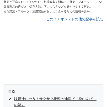
野菜と豆腐をおいしくいただく料理教室を開催中。野菜・フルーツ・
豆腐製品の選び方、保存方法、下ごしらえなどを分かりやすく解説。
また野菜・フルーツ・豆腐製品をおいしく食べるための情報を分かり
やすくお届けしています。
All About 毎日の野菜・フルーツレシピ ガ
このイチオシストの他の記事を読む
イド
。
目次
味噌汁に合う！サクサク状態の油揚げ「松山あげ」
の魅力