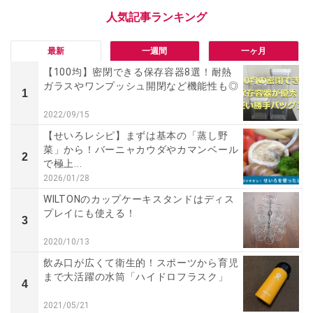
最新
一週間
一ヶ月
【100均】密閉できる保存容器8選！耐熱
ガラスやワンプッシュ開閉など機能性も◎
1
2022/09/15
【せいろレシピ】まずは基本の「蒸し野
菜」から！バーニャカウダやカマンベール
2
で極上...
2026/01/28
WILTONのカップケーキスタンドはディス
プレイにも使える！
3
2020/10/13
飲み口が広くて衛生的！スポーツから育児
まで大活躍の水筒「ハイドロフラスク」
4
2021/05/21