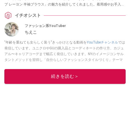
プ レーヨン 半袖ブラウス」の魅力を紹介してくれました。着用感やお手入れ
方法なども紹介してくれていますので、ぜひ参考にしてみてくださいね。
イチオシスト
ファッション系YouTuber
ちえこ
"年齢を重ねても女らしく装う"きっかけとなる動画を
YouTubeチャンネル
では
発信しています。ユニクロやGUの購入品とコーディネートの作り方、カジュ
アル〜キャリアコーデまで幅広く発信していきます。NYのイメージコンサル
タントメソッドを習得し「自分らしいファッションスタイルづくり」テーマ
にイメージコンサルタントとしてアドバイスさせていただいております。ま
た、自身のキャリアコーデでもそのメソッドを活用し、経験とスキルを日々
続きを読む＞
積み上げ続けている外資系企業のコンサルタント（25年以上のキャリア）か
つ２児の母です。
このイチオシストの他の記事を読む