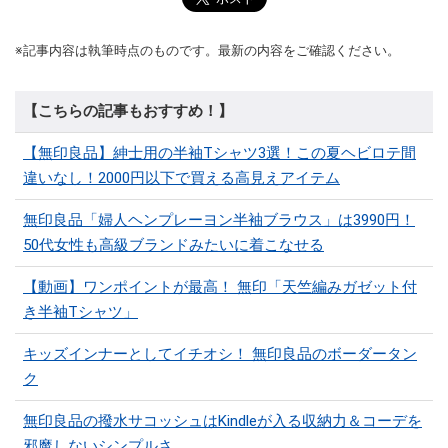
※記事内容は執筆時点のものです。最新の内容をご確認ください。
【こちらの記事もおすすめ！】
【無印良品】紳士用の半袖Tシャツ3選！この夏ヘビロテ間
違いなし！2000円以下で買える高見えアイテム
無印良品「婦人ヘンプレーヨン半袖ブラウス」は3990円！
50代女性も高級ブランドみたいに着こなせる
【動画】ワンポイントが最高！ 無印「天竺編みガゼット付
き半袖Tシャツ」
キッズインナーとしてイチオシ！ 無印良品のボーダータン
ク
無印良品の撥水サコッシュはKindleが入る収納力＆コーデを
邪魔しないシンプルさ