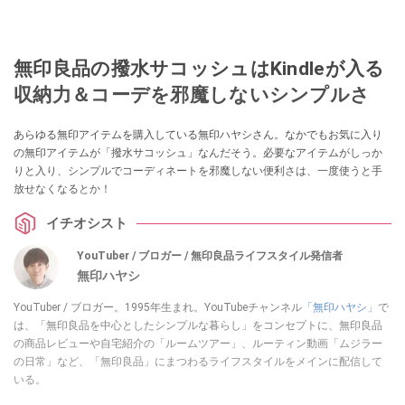
無印良品の撥水サコッシュはKindleが入る
収納力＆コーデを邪魔しないシンプルさ
あらゆる無印アイテムを購入している無印ハヤシさん。なかでもお気に入り
の無印アイテムが「撥水サコッシュ」なんだそう。必要なアイテムがしっか
りと入り、シンプルでコーディネートを邪魔しない便利さは、一度使うと手
放せなくなるとか！
イチオシスト
YouTuber / ブロガー / 無印良品ライフスタイル発信者
無印ハヤシ
YouTuber / ブロガー。1995年生まれ。YouTubeチャンネル
「無印ハヤシ」
で
は、「無印良品を中心としたシンプルな暮らし」をコンセプトに、無印良品
の商品レビューや自宅紹介の「ルームツアー」、ルーティン動画「ムジラー
の日常」など、「無印良品」にまつわるライフスタイルをメインに配信して
いる。