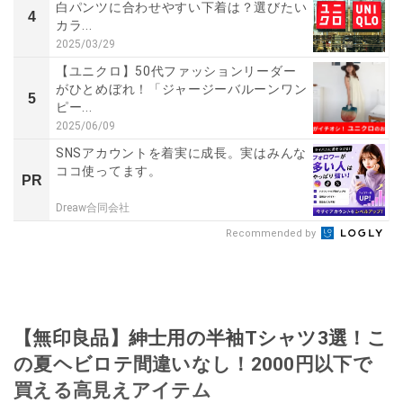
白パンツに合わせやすい下着は？選びたい
4
カラ...
2025/03/29
【ユニクロ】50代ファッションリーダー
がひとめぼれ！「ジャージーバルーンワン
5
ピー...
2025/06/09
SNSアカウントを着実に成長。実はみんな
ココ使ってます。
PR
Dreaw合同会社
Recommended by
【無印良品】紳士用の半袖Tシャツ3選！こ
の夏ヘビロテ間違いなし！2000円以下で
買える高見えアイテム