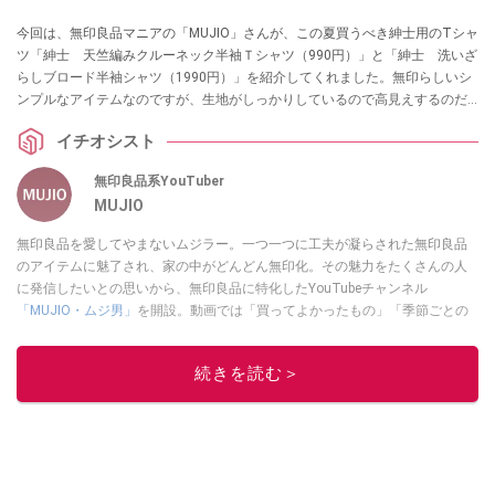
今回は、無印良品マニアの「MUJIO」さんが、この夏買うべき紳士用のTシャ
ツ「紳士 天竺編みクルーネック半袖Ｔシャツ（990円）」と「紳士 洗いざ
らしブロード半袖シャツ（1990円）」を紹介してくれました。無印らしいシ
ンプルなアイテムなのですが、生地がしっかりしているので高見えするのだ
とか。普段着、通勤用で使えるトップスをお探しの方はぜひ参考にしてみて
イチオシスト
くださいね。
無印良品系YouTuber
MUJIO
無印良品を愛してやまないムジラー。一つ一つに工夫が凝らされた無印良品
のアイテムに魅了され、家の中がどんどん無印化。その魅力をたくさんの人
に発信したいとの思いから、無印良品に特化したYouTubeチャンネル
「MUJIO・ムジ男」
を開設。動画では「買ってよかったもの」「季節ごとの
おすすめアイテム」などイチオシ商品を紹介中。
このイチオシストの他の記事を読む
続きを読む＞