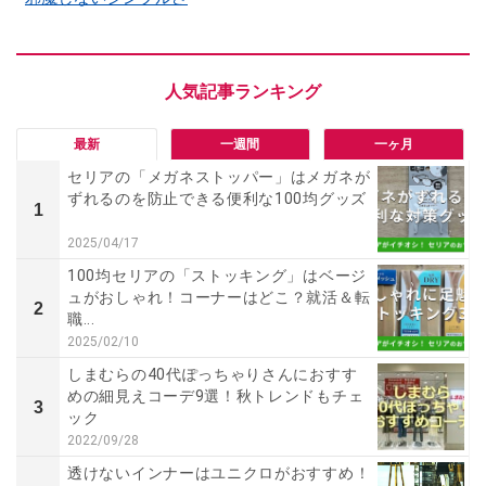
最新
一週間
一ヶ月
セリアの「メガネストッパー」はメガネが
ずれるのを防止できる便利な100均グッズ
1
2025/04/17
100均セリアの「ストッキング」はベージ
ュがおしゃれ！コーナーはどこ？就活＆転
2
職...
2025/02/10
しまむらの40代ぽっちゃりさんにおすす
めの細見えコーデ9選！秋トレンドもチェ
3
ック
2022/09/28
透けないインナーはユニクロがおすすめ！