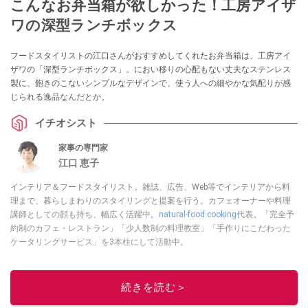
こんなお弁当箱が欲しかった！工房アイザ
ワの深型ランチボックス
フードスタイリストの江口さんがおすすめしてくれたお弁当箱は、工房アイ
ザワの「深型ランチボックス」。におい移りの心配もない丈夫なステンレス
製に、飽きのこないシンプルなデザインで、使う人への細やかな気配りが感
じられる逸品なんだとか。
イチオシスト
家事の専門家
江口 恵子
インテリア＆フードスタイリスト。雑誌、広告、Web等でインテリアから料
理まで、暮らしまわりのスタイリングと提案を行う。カフェオーナーや料理
講師としての顔も持ち、幅広く活躍中。
natural-food cooking
代表。「完全予
約制のカフェ・レストラン」「少人数制の料理教室」「手作りにこだわった
ケータリングサービス」を3本柱にして活動中。
このイチオシストの他の記事を読む
続きを読む＞