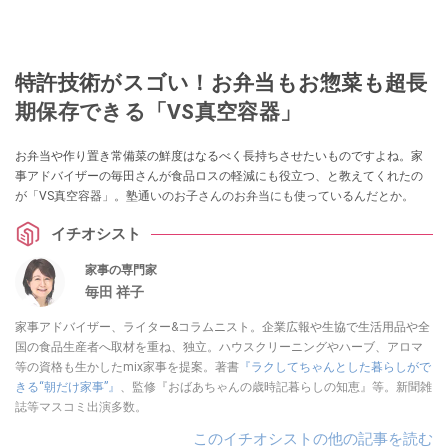
特許技術がスゴい！お弁当もお惣菜も超長
期保存できる「VS真空容器」
お弁当や作り置き常備菜の鮮度はなるべく長持ちさせたいものですよね。家
事アドバイザーの毎田さんが食品ロスの軽減にも役立つ、と教えてくれたの
が「VS真空容器」。塾通いのお子さんのお弁当にも使っているんだとか。
イチオシスト
家事の専門家
毎田 祥子
家事アドバイザー、ライター&コラムニスト。企業広報や生協で生活用品や全
国の食品生産者へ取材を重ね、独立。ハウスクリーニングやハーブ、アロマ
等の資格も生かしたmix家事を提案。著書
『ラクしてちゃんとした暮らしがで
きる“朝だけ家事”』
、監修『おばあちゃんの歳時記暮らしの知恵』等。新聞雑
誌等マスコミ出演多数。
このイチオシストの他の記事を読む