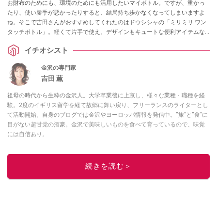
お財布のためにも、環境のためにも活用したいマイボトル。ですが、重かっ
たり、使い勝手が悪かったりすると、結局持ち歩かなくなってしまいますよ
ね。そこで吉田さんがおすすめしてくれたのはドウシシャの「ミリミリ ワン
タッチボトル」。軽くて片手で使え、デザインもキュートな便利アイテムな
んだとか。
イチオシスト
金沢の専門家
吉田 薫
祖母の時代から生粋の金沢人。大学卒業後に上京し、様々な業種・職種を経
験。2度のイギリス留学を経て故郷に舞い戻り、フリーランスのライターとし
て活動開始。自身のブログでは金沢やヨーロッパ情報を発信中。“旅”と“食”に
目がない超甘党の酒豪。金沢で美味しいものを食べて育っているので、味覚
には自信あり。
このイチオシストの他の記事を読む
続きを読む＞