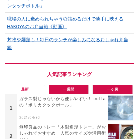
ンタッチボトル」
職場の人に褒められちゃう◎詰めるだけで勝手に映える
HAKOYAのお弁当箱《動画》
丼物や麺類も！毎日のランチが楽しみになるおしゃれ弁当
箱
最新
一週間
一ヶ月
ガラス製じゃないから使いやすい！ cotta
の「ポリカクックボール」
1
2021/04/30
無印良品のトレー「木製角形トレー」がお
しゃれでおすすめ！人気のサイズや活用術
2