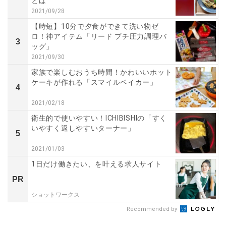
とは
2021/09/28
【時短】10分で夕食ができて洗い物ゼ
ロ！神アイテム「リード プチ圧力調理バ
3
ッグ」
2021/09/30
家族で楽しむおうち時間！かわいいホット
ケーキが作れる「スマイルベイカー」
4
2021/02/18
衛生的で使いやすい！ICHIBISHIの「すく
いやすく返しやすいターナー」
5
2021/01/03
1日だけ働きたい、を叶える求人サイト
PR
ショットワークス
Recommended by