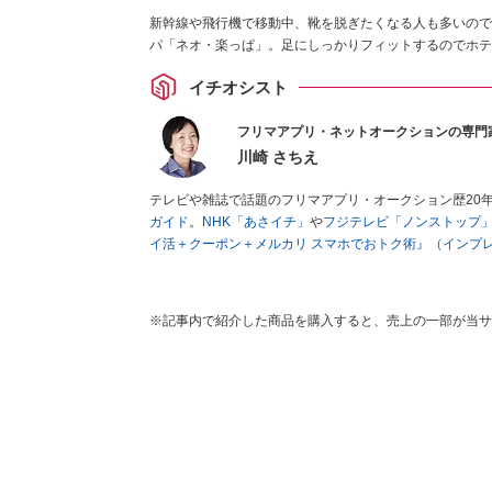
新幹線や飛行機で移動中、靴を脱ぎたくなる人も多いので
パ「ネオ・楽っぱ」。足にしっかりフィットするのでホテ
イチオシスト
フリマアプリ・ネットオークションの専門
川崎 さちえ
テレビや雑誌で話題のフリマアプリ・オークション歴20
ガイド
。
NHK「あさイチ」
や
フジテレビ「ノンストップ
イ活＋クーポン＋メルカリ スマホでおトク術』（インプ
キマ時間に効率的に稼ぐ！』（翔泳社刊）
ほか著書多数。
■経歴：2003年、夫が子育てをするために、突然会社を
いた時間でできるオークションに目をつける。しかし、取
※記事内で紹介した商品を購入すると、売上の一部が当サ
品者側にまわり、家の中の物を出品しまくる。出品する物
を生活の一部に取り入れるべく、「ネットオークションや
た消費税増税の社会においては、ネットオークションやフ
点でユーザーとして参加中。