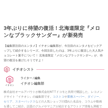
3年ぶりに待望の復活！北海道限定『メロ
ンなブラックサンダー』が新発売
【編集部注目のエンタメ】イチオシ編集部が、今注目のエンタメをピックア
ップして紹介するシリーズ。今回注目したのは、3年ぶりに復活した大人気チ
ョコレート菓子について！ 北海道限定『メロンなブラックサンダー』が、待
望の復活を遂げたそうですよ！
イチオシスト
ライター / 編集
イチオシ編集部
株式会社オールアバウトが株式会社NTTドコモと共同で開設した、レコメン
ドサイト『イチオシ』の編集部です。
コストコ
や
業務スーパー
、
ダイソー
、
セリア
、
スターバックス
などの人気ショップの隠れた名品を、コラムや動画
を通してご紹介。話題のグルメやマニアが紹介するアウトドア情報も満載で