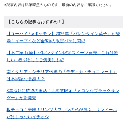
※記事内容は執筆時点のものです。最新の内容をご確認ください。
【こちらの記事もおすすめ！】
【ユーハイム×ポケモン】2026年「バレンタイン菓子」が登
場！イーブイなど全9種の限定パケに悶絶
【不二家 銀座】バレンタイン限定スイーツ発売！これは欲
しい…贈り物にもご褒美にも◎
南イタリア・シチリア伝統の「モディカ・チョコレート」
は不思議な食感！？
3年ぶりに待望の復活！北海道限定『メロンなブラックサン
ダー』が新発売
板チョコも美味！リンツ大ファンの私が選ぶ、リンドール
だけじゃないイチオシ