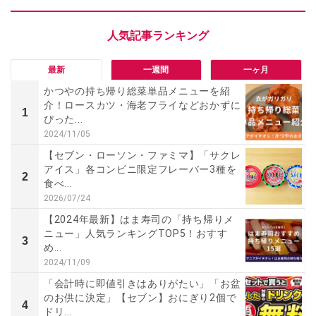
最新
一週間
一ヶ月
かつやの持ち帰り総菜単品メニューを紹
介！ロースカツ・海老フライなどおかずに
1
ぴった...
2024/11/05
【セブン・ローソン・ファミマ】「サクレ
アイス」各コンビニ限定フレーバー3種を
2
食べ...
2026/07/24
【2024年最新】はま寿司の「持ち帰りメ
ニュー」人気ランキングTOP5！おすす
3
め...
2024/11/09
「会計時に即値引きはありがたい」「お盆
のお供に決定」【セブン】おにぎり2個で
4
ドリ...