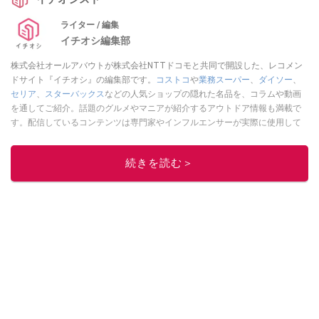
ライター / 編集
イチオシ編集部
株式会社オールアバウトが株式会社NTTドコモと共同で開設した、レコメン
ドサイト『イチオシ』の編集部です。
コストコ
や
業務スーパー
、
ダイソー
、
セリア
、
スターバックス
などの人気ショップの隠れた名品を、コラムや動画
を通してご紹介。話題のグルメやマニアが紹介するアウトドア情報も満載で
す。配信しているコンテンツは専門家やインフルエンサーが実際に使用して
レビューしています。毎日トレンド情報をお届けしているので、ぜひ
Google
ニュースでフォロー
してください！
続きを読む＞
このイチオシストの他の記事を読む