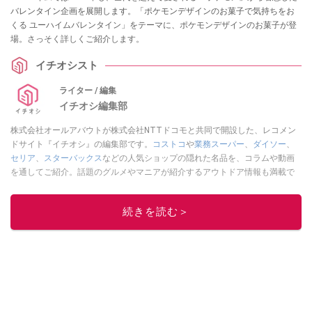
バレンタイン企画を展開します。「ポケモンデザインのお菓子で気持ちをお
くる ユーハイムバレンタイン」をテーマに、ポケモンデザインのお菓子が登
場。さっそく詳しくご紹介します。
イチオシスト
ライター / 編集
イチオシ編集部
株式会社オールアバウトが株式会社NTTドコモと共同で開設した、レコメン
ドサイト『イチオシ』の編集部です。
コストコ
や
業務スーパー
、
ダイソー
、
セリア
、
スターバックス
などの人気ショップの隠れた名品を、コラムや動画
を通してご紹介。話題のグルメやマニアが紹介するアウトドア情報も満載で
す。配信しているコンテンツは専門家やインフルエンサーが実際に使用して
レビューしています。毎日トレンド情報をお届けしているので、ぜひ
Google
続きを読む＞
ニュースでフォロー
してください！
このイチオシストの他の記事を読む