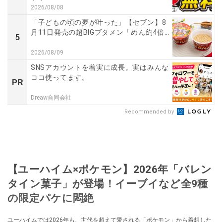
2026/08/08
「子どもの頃の夢が叶った」【セブン】8
月11日発売の超BIGブタメン「めん約4倍...
5
2026/08/09
SNSアカウントを着実に成長。実はみんな
ココ使ってます。
PR
Dreaw合同会社
Recommended by
【ユーハイム×ポケモン】2026年「バレン
タイン菓子」が登場！イーブイなど全9種
の限定パケに悶絶
ユーハイムでは2026年も、世代を超えて愛される「ポケモン」から着想した