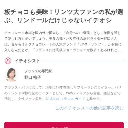
板チョコも美味！リンツ大ファンの私が選
ぶ、リンドールだけじゃないイチオシ
チョコレート市場は国内外で拡大し、「自分へのご褒美」として年間を通し
て楽しむ方も多いでしょう。美食の都・パリ在住の旅行ライター野口さん
は、昔からミルクチョコレートの人気ブランド「Lindt（リンツ）」がお気に
入りなんだとか。「フランスには高級ショコラティエが数多くあるけれど、
いちばんおいしいのはリンツ」と豪語する野口さんのイチオシを紹介しま
イチオシスト
す。
フランスの専門家
野口 裕子
フランス・パリに恋して、現地に14年在住したフリーランスライター。パリ
のトレンドや旅行記のライターとして、Webメディアから書籍、雑誌などで
活動し、女性ファン多数。
All About フランス ガイド
を務める。
このイチオシストの他の記事を読む