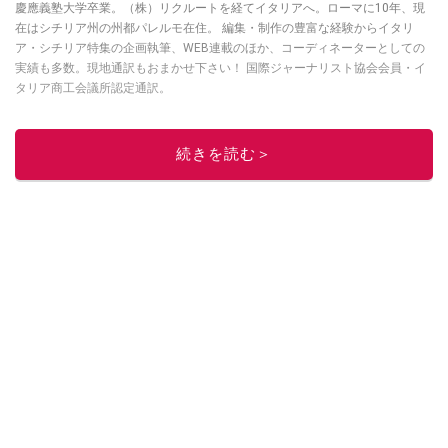
慶應義塾大学卒業。（株）リクルートを経てイタリアへ。ローマに10年、現
在はシチリア州の州都パレルモ在住。 編集・制作の豊富な経験からイタリ
ア・シチリア特集の企画執筆、WEB連載のほか、コーディネーターとしての
実績も多数。現地通訳もおまかせ下さい！ 国際ジャーナリスト協会会員・イ
タリア商工会議所認定通訳。
このイチオシストの他の記事を読む
続きを読む＞