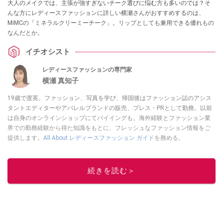
大人のメイクでは、主張が強すぎないチーク選びに悩む方も多いのでは？そ
んな方にレディースファッションに詳しい横瀬さんがおすすめするのは、
MiMCの「ミネラルクリーミーチーク」。リップとしても兼用できる優れもの
なんだとか。
イチオシスト
レディースファッションの専門家
横瀬 真知子
19歳で渡英。ファッション、写真を学び、帰国後はファッション誌のアシス
タントエディターやアパレルブランドの販売、プレス・PRとして勤務。以前
は自身のオンラインショップにてバイイングも。海外経験とファッション業
界での勤務経験から得た知識をもとに、フレッシュなファッション情報をご
提供します。
All About レディースファッション ガイド
を務める。
このイチオシストの他の記事を読む
続きを読む＞