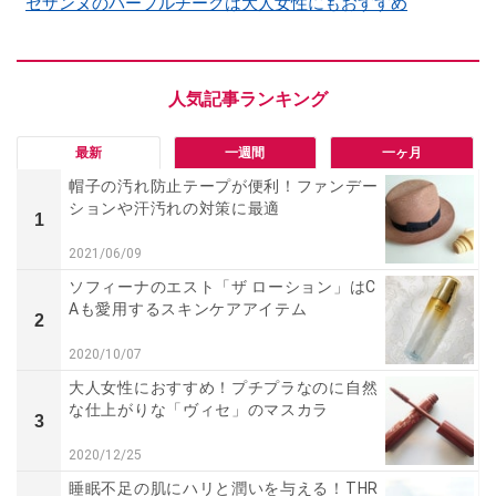
セザンヌのパープルチークは大人女性にもおすすめ
最新
一週間
一ヶ月
帽子の汚れ防止テープが便利！ファンデー
ションや汗汚れの対策に最適
1
2021/06/09
ソフィーナのエスト「ザ ローション」はC
Aも愛用するスキンケアアイテム
2
2020/10/07
大人女性におすすめ！プチプラなのに自然
な仕上がりな「ヴィセ」のマスカラ
3
2020/12/25
睡眠不足の肌にハリと潤いを与える！THR