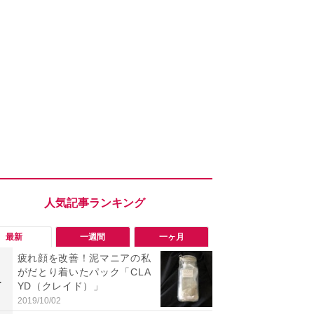
最新
一週間
一ヶ月
疲れ顔を改善！泥マニアの私
「ヤバい！
がだとり着いたパック「CLA
った…」と
1
1
YD（クレイド）」
【7月30日G
更】内容を
2019/10/02
2026/07/31