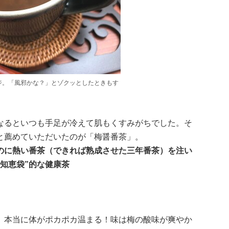
ジ。「風邪かな？」とゾクッとしたときもす
なるといつも手足が冷えて肌もくすみがちでした。そ
と薦めていただいたのが「梅醤番茶」。
のに熱い番茶（できれば熟成させた三年番茶）を注い
知恵袋”的な健康茶
、本当に体がポカポカ温まる！味は梅の酸味が爽やか