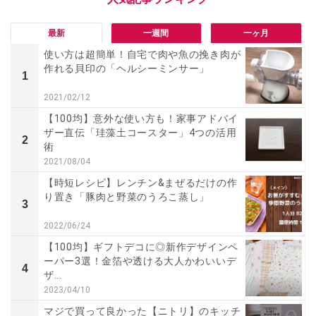
最新
一週間
一ヶ月
使い方は超簡単！自宅で肉や魚の挽き肉が
作れる貝印の「ヘルシーミンサー」
1
2021/02/12
【100均】意外な使い方も！家事アドバイ
ザー直伝「珪藻土コースター」4つの活用
2
術
2021/08/04
【時短レシピ】レンチン&まぜるだけの作
り置き「豚肉と野菜のうろこ蒸し」
3
2022/06/24
【100均】ギフトデコに◎新作デザインペ
ーパー3選！金箔や透ける大人かわいいデ
4
ザ...
2023/04/10
マジで買って良かった【ニトリ】のキッチ