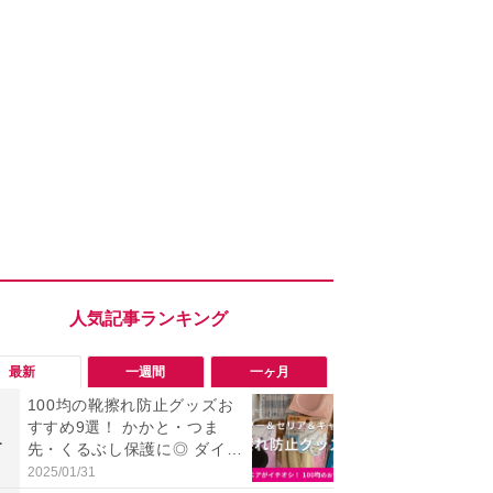
最新
一週間
一ヶ月
100均の靴擦れ防止グッズお
【評価4以上】M
すすめ9選！ かかと・つま
JOR V」
1
1
先・くるぶし保護に◎ ダイソ
力のサウン
ー・セリア・キャンドゥ
リーがイチ
2025/01/31
2026/08/03