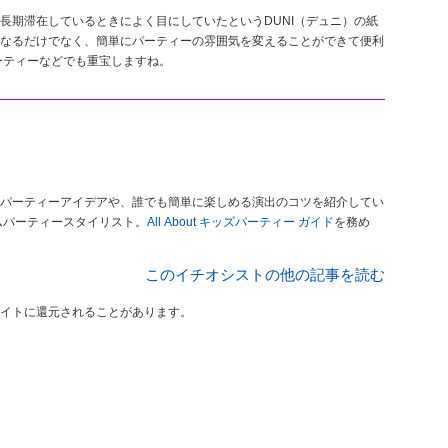
長期滞在しているときによく目にしていたというDUNI（デュニ）の紙
なるだけでなく、簡単にパーティーの雰囲気を変えることができて便利
ーティーなどでも重宝しますね。
パーティーアイデアや、誰でも簡単に楽しめる演出のコツを紹介してい
ムパーティースタイリスト。
All About キッズパーティー ガイド
を務め
このイチオシストの他の記事を読む
イトに還元されることがあります。