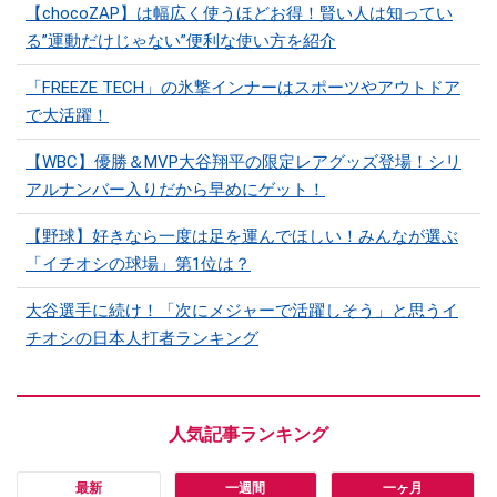
【chocoZAP】は幅広く使うほどお得！賢い人は知ってい
る”運動だけじゃない”便利な使い方を紹介
「FREEZE TECH」の氷撃インナーはスポーツやアウトドア
で大活躍！
【WBC】優勝＆MVP大谷翔平の限定レアグッズ登場！シリ
アルナンバー入りだから早めにゲット！
【野球】好きなら一度は足を運んでほしい！みんなが選ぶ
「イチオシの球場」第1位は？
大谷選手に続け！「次にメジャーで活躍しそう」と思うイ
チオシの日本人打者ランキング
最新
一週間
一ヶ月