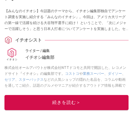
【みんなのイチオシ】今話題のテーマから、イチオシ編集部独自でアンケー
ト調査を実施し紹介する「みんなのイチオシ」。今回は、アメリカ大リーグ
の第一線で活躍を続ける大谷翔平選手に続け！ ということで、「次にメジャ
ーで活躍しそう」と思う日本人打者についてアンケートを実施しました。セ
パ両リーグの注目選手が分かるランキングをどうぞ！
イチオシスト
ライター / 編集
イチオシ編集部
株式会社オールアバウトが株式会社NTTドコモと共同で開設した、レコメン
ドサイト『イチオシ』の編集部です。
コストコ
や
業務スーパー
、
ダイソー
、
セリア
、
スターバックス
などの人気ショップの隠れた名品を、コラムや動画
を通してご紹介。話題のグルメやマニアが紹介するアウトドア情報も満載で
す。配信しているコンテンツは専門家やインフルエンサーが実際に使用して
レビューしています。毎日トレンド情報をお届けしているので、ぜひ
Google
続きを読む＞
ニュースでフォロー
してください！
このイチオシストの他の記事を読む