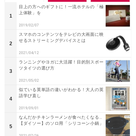
目上の方へのギフトに！一流ホテルの「極
上体験」を
1
2019/02/07
スマホのコンテンツをテレビの大画面に映
せるストリーミングデバイスとは
2
2021/04/12
ランニングやヨガに大活躍！目的別スポー
ツタイツの選び方
3
2021/05/02
似ている英単語の違いがわかる！大人の英
語学び直し
4
2019/09/01
なんだかチキンラーメンが食べたくなる…
【ダイソー】のソロ用「シリコーン小鍋」
5
2021/07/26