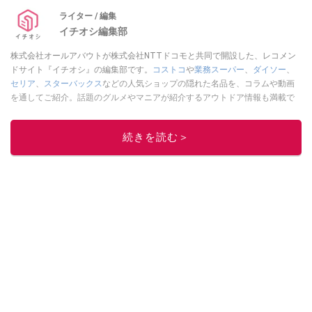
みてください。
ライター / 編集
イチオシ編集部
株式会社オールアバウトが株式会社NTTドコモと共同で開設した、レコメン
ドサイト『イチオシ』の編集部です。
コストコ
や
業務スーパー
、
ダイソー
、
セリア
、
スターバックス
などの人気ショップの隠れた名品を、コラムや動画
を通してご紹介。話題のグルメやマニアが紹介するアウトドア情報も満載で
す。配信しているコンテンツは専門家やインフルエンサーが実際に使用して
レビューしています。毎日トレンド情報をお届けしているので、ぜひ
Google
続きを読む＞
ニュースでフォロー
してください！
このイチオシストの他の記事を読む