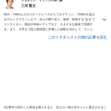
ジョギング・マラソンの専門家
三河 賢文
5km・10kmなどのスピードレースからフルマラソン、100kmを超え
るウルトラマラソンまで、自らの脚で走り、取材・執筆する“走る”フ
リーライター。雑誌やWebメディアなど、さまざまな媒体で活躍す
る。また、大学まで陸上競技部に所属した経験を活かして、ランニン
グクラブ運営やパーソナルレッスンのコーチも務めている。
All About
このイチオシストの他の記事を読む
ジョギング・マラソン ガイド
。
※記事内で紹介した商品を購入すると、売上の一部が当サイトに還元されるこ