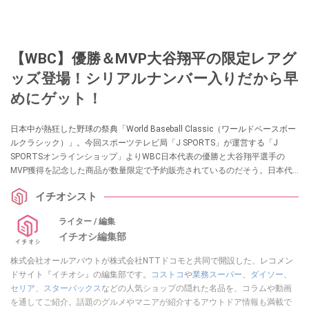
【WBC】優勝＆MVP大谷翔平の限定レアグ
ッズ登場！シリアルナンバー入りだから早
めにゲット！
日本中が熱狂した野球の祭典「World Baseball Classic（ワールドベースボー
ルクラシック）」。今回スポーツテレビ局「J SPORTS」が運営する「J
SPORTSオンラインショップ」よりWBC日本代表の優勝と大谷翔平選手の
MVP獲得を記念した商品が数量限定で予約販売されているのだそう。日本代
表が優勝した記念になるアイテムですので、ぜひチェックしてみてください
イチオシスト
ね。
ライター / 編集
イチオシ編集部
株式会社オールアバウトが株式会社NTTドコモと共同で開設した、レコメン
ドサイト『イチオシ』の編集部です。
コストコ
や
業務スーパー
、
ダイソー
、
セリア
、
スターバックス
などの人気ショップの隠れた名品を、コラムや動画
を通してご紹介。話題のグルメやマニアが紹介するアウトドア情報も満載で