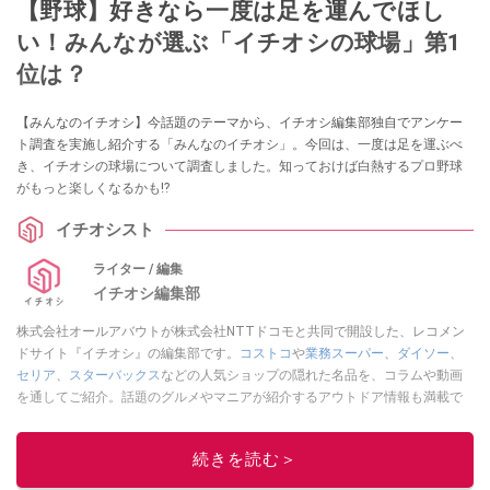
【野球】好きなら一度は足を運んでほし
い！みんなが選ぶ「イチオシの球場」第1
位は？
【みんなのイチオシ】今話題のテーマから、イチオシ編集部独自でアンケー
ト調査を実施し紹介する「みんなのイチオシ」。今回は、一度は足を運ぶべ
き、イチオシの球場について調査しました。知っておけば白熱するプロ野球
がもっと楽しくなるかも⁉
イチオシスト
ライター / 編集
イチオシ編集部
株式会社オールアバウトが株式会社NTTドコモと共同で開設した、レコメン
ドサイト『イチオシ』の編集部です。
コストコ
や
業務スーパー
、
ダイソー
、
セリア
、
スターバックス
などの人気ショップの隠れた名品を、コラムや動画
を通してご紹介。話題のグルメやマニアが紹介するアウトドア情報も満載で
す。配信しているコンテンツは専門家やインフルエンサーが実際に使用して
レビューしています。毎日トレンド情報をお届けしているので、ぜひ
Google
続きを読む＞
ニュースでフォロー
してください！