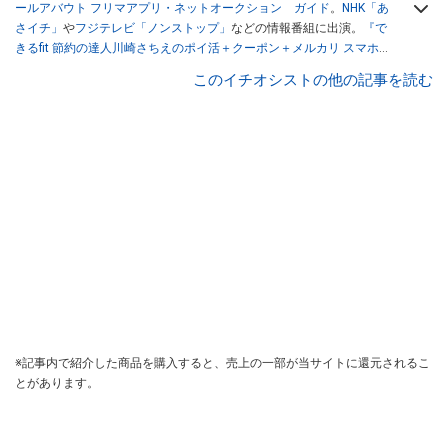
ールアバウト フリマアプリ・ネットオークション ガイド
。
NHK「あ
さイチ」
や
フジテレビ「ノンストップ」
などの情報番組に出演。
『で
きるfit 節約の達人川崎さちえのポイ活＋クーポン＋メルカリ スマホで
おトク術』（インプレス刊）
、
『「ゆる副業」のはじめかた メルカリ
このイチオシストの他の記事を読む
スマホ1つでスキマ時間に効率的に稼ぐ！』（翔泳社刊）
ほか著書多
数。ブログは
「川崎さちえのごちゃまぜ日記」
。
■経歴：2003年、夫が子育てをするために、突然会社を辞める。翌月
からの給料が０円になり、家にいながら、しかも空いた時間でできる
オークションに目をつける。しかし、取引の仕方がわからずに、まず
は落札者として参加。その後、出品者側にまわり、家の中の物を出品
しまくる。出品する物がほぼなくなってからは、仕入れを経験。ネッ
トオークションを生活の一部に取り入れるべく、「ネットオークショ
ンやフリマアプリは生活のインフラになる」という考えを持つ。また
消費税増税の社会においては、ネットオークションやフリマアプリが
家計の救世主になりえると考え、業者とは違う視点でユーザーとして
参加中。
※記事内で紹介した商品を購入すると、売上の一部が当サイトに還元されるこ
とがあります。