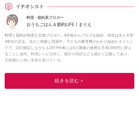
イチオシスト
料理・節約系ブロガー
おうちごはん＆節約LIFE┃まりえ
料理と節約が得意な主婦ブロガー。8年前からブログを始め、現在は夫と大学
4年生の次女、夫のご両親と同居中。子どもの教育費がかかり始めたタイミン
グで、試行錯誤しながらも2019年春には5人家族の食費を月45,000円に抑え
ることに成功。料理レシピ以外に、家計の内訳なども細かく記載してあり、
主婦層から熱い支持を受けている。
このイチオシストの他の記事を読む
続きを読む＞