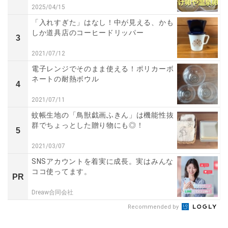
2025/04/15
「入れすぎた」はなし！中が見える、かも
しか道具店のコーヒードリッパー
3
2021/07/12
電子レンジでそのまま使える！ポリカーボ
ネートの耐熱ボウル
4
2021/07/11
蚊帳生地の「鳥獣戯画ふきん」は機能性抜
群でちょっとした贈り物にも◎！
5
2021/03/07
SNSアカウントを着実に成長。実はみんな
ココ使ってます。
PR
Dreaw合同会社
Recommended by