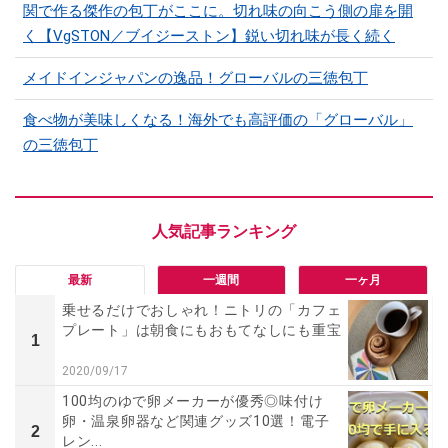
関で作る傑作の包丁がここに。切れ味の向こう側の扉を開
く【VgSTON／ブイジーストン】鋭い切れ味が長く続く
メイドインジャパンの逸品！グローバルの三徳包丁
食べ物が美味しくなる！海外でも高評価の「グローバル」
の三徳包丁
最新
一週間
一ヶ月
乗せるだけでおしゃれ！ニトリの「カフェ
プレート」は朝食にもおもてなしにも重宝
1
2020/09/17
100均のゆで卵メーカーが優秀◎味付け
卵・温泉卵器など関連グッズ10選！電子
2
レン...