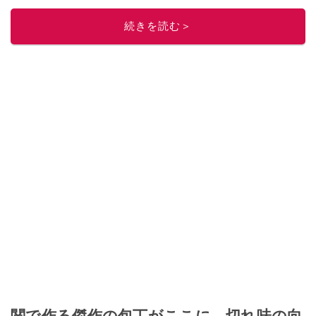
ニュースでフォロー
してください！
続きを読む＞
このイチオシストの他の記事を読む
関で作る傑作の包丁がここに。切れ味の向