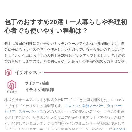
包丁のおすすめ20選！一人暮らしや料理初
心者でも使いやすい種類は？
包丁は毎日の料理に欠かせないキッチンツールですよね。切れ味がよく、自
分に手に合うサイズの包丁を使用したいと思っている人も多いのではないで
しょうか。今回はおすすめの包丁を20種類ピックアップしました。包丁の選
び方も紹介しますので、料理初心者や一人暮らしの準備を始める方もぜひ参
考にしてみてください。
イチオシスト
ライター / 編集
イチオシ編集部
株式会社オールアバウトが株式会社NTTドコモと共同で開設した、レコメン
ドサイト『イチオシ』の編集部です。
コストコ
や
業務スーパー
、
ダイソー
、
セリア
、
スターバックス
などの人気ショップの隠れた名品を、コラムや動画
を通してご紹介。話題のグルメやマニアが紹介するアウトドア情報も満載で
す。配信しているコンテンツは専門家やインフルエンサーが実際に使用して
レビューしています。毎日トレンド情報をお届けしているので、ぜひ
Google