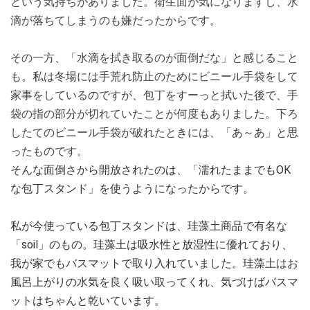
という気持ちがありました。衛生面が気になりますし、水
滴が落ちてしまうのも嫌だったからです。
その一方、「水滴を拭き取るのが面倒だな」と感じること
も。私は冬場には手荒れ防止のためにビニール手袋をして
家事をしているのですが、包丁をすーっと拭いた後で、手
袋の指の部分が切れていたことが何度もありました。下ろ
したてのビニール手袋が破れたときには、「あ～あ」と思
ったものです。
そんな面倒さから開放されたのは、「濡れたままでもOK
な包丁スタンド」を使うようになったからです。
私が今使っている包丁スタンドは、珪藻土商品で有名な
「soil」のもの。珪藻土は吸水性と放湿性に優れており、
我が家でもバスマットで取り入れていました。珪藻土はお
風呂上がりの水気を良く吸い取ってくれ、気づけばバスマ
ットはちゃんと乾いています。